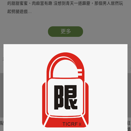
的甜甜蜜蜜、肉麻當有趣 沒想到青天一道霹靂，那個男人居然玩
起劈腿遊戲…
更多
本類暢銷榜
2
3
4
貼身剪裁II：如癮
貼心情婦～魅惑之
情竊竹心～魅惑之
狂
六
四
情