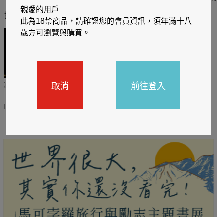
親愛的用戶
推薦你買好東西
此為18禁商品，請確認您的會員資訊，須年滿十八
歲方可瀏覽與購買。
取消
前往登入
哈利
閱讀有禮，TCL平板送觸
TCL數位筆記本送月讀包1
控筆
年
31
2026/06/20 - 2026/08/31
2026/06/20 - 2026/08/31
主題書展