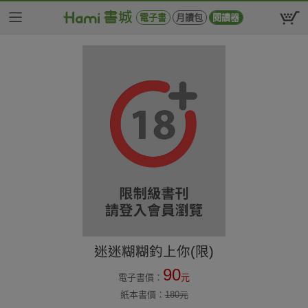
電子書
月讀包
閱讀器
迷迷糊糊釣上你(限)
90
電子書價：
元
紙本書價：
180
元