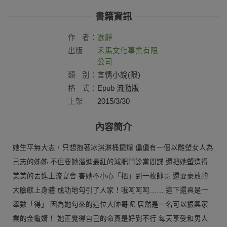
書籍資訊
作
者：
歐靜
出版
禾馬文化事業有限
社：
公司
類
別：
言情小說(限)
格
式：
Epub 流動版
上架
2015/3/30
日：
內容簡介
她生平無大志，只想抱著冰淇淋桶擺爛 偏偏有一個以雕塑女人為
己志的姊姊 不但要她潛進最紅的減肥門診當間諜 還把她塑造得
美美的丟進上流宴會 害她不小心「把」到一枚帥哥 還耍豪放的
大膽獻上身體 成功地勾引了人家！哦呵呵呵…… 這下還真是一
舉數「得」 因為她勾來的這位大帥哥呢 居然是一名可以振興家
業的金龜婿！ 她正覺得自己的命真是好到不行 每天享受和男人