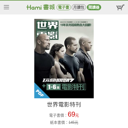
電子書
月讀包
閱讀器
世界電影特刊
69
電子書價：
元
紙本書價：
145
元