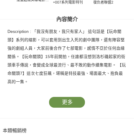
漫畫超級英雄電影特
+007系列電影特刊
復仇者聯盟2
刊
內容簡介
Description : 「我沒有朋友，我只有家人」 這句話是【玩命關
頭】系列的縮影，可以套用到出生入死的劇中團隊，還有陣容堅
強的劇組人員，大家前後合作了七部電影，感情不亞於任何血緣
關係。【玩命關頭】15年前開拍，任誰都沒想到洛杉磯起家的街
頭車手傳說，會變成全球最流行、最不敗的動作續集電影。 【玩
命關頭7】這次七度狂飆，堪稱是特技最強、場面最大、抱負最
高的一集。
更多
本類暢銷榜