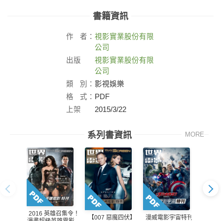
書籍資訊
作
者：
視影實業股份有限
公司
出版
視影實業股份有限
社：
公司
類
別：
影視娛樂
格
式：
PDF
上架
2015/3/22
日：
系列書資訊
MORE
2016 英雄召集令！
【007 惡魔四伏】
漫威電影宇宙特刊-