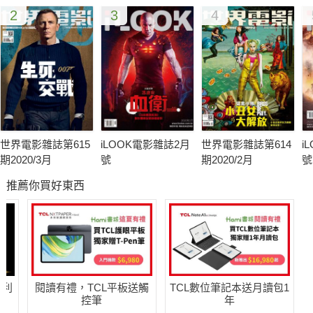
2
3
4
世界電影雜誌第615
iLOOK電影雜誌2月
世界電影雜誌第614
i
期2020/3月
號
期2020/2月
號
推薦你買好東西
哈利
閱讀有禮，TCL平板送觸
TCL數位筆記本送月讀包1
控筆
年