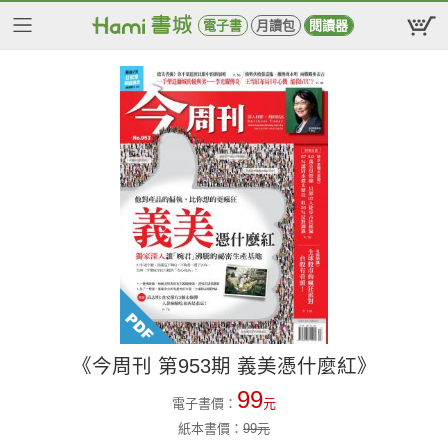
電子書
月讀包
閱讀器
《今周刊 第953期 義美憑什麼紅》
99
電子書價：
元
紙本書價：
99
元