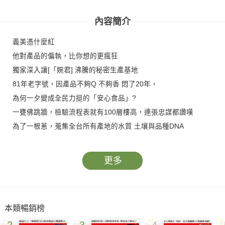
解》
解》
內容簡介
義美憑什麼紅
他對產品的偏執，比你想的更瘋狂
獨家深入讓[「婉君] 沸騰的秘密生產基地
81年老字號，因產品不夠Q 不夠香 悶了20年，
為何一夕變成全民力挺的「安心食品」?
一甕佛跳牆，檢驗流程表就有100層樓高，連張忠謀都讚嘆
為了一根蔥，蒐集全台所有產地的水質 土壤與品種DNA
更多
本類暢銷榜
2
3
4