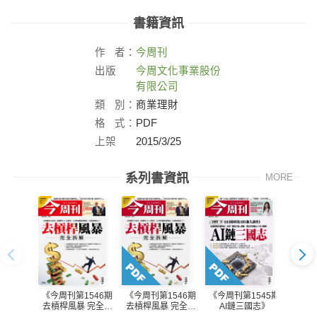
書籍資訊
作
者：
今周刊
出版
今周文化事業股份
社：
有限公司
類
別：
商業理財
格
式：
PDF
上架
2015/3/25
日：
系列書資訊
MORE
《今周刊第1546期
《今周刊第1546期
《今周刊第1545期
《今周
去槓桿風暴 完全拆
去槓桿風暴 完全拆
AI鏈三國志》
AI