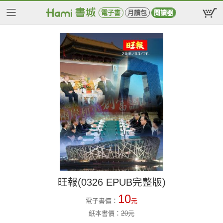
電子書
月讀包
閱讀器
旺報(0326 EPUB完整版)
10
電子書價：
元
紙本書價：
20
元