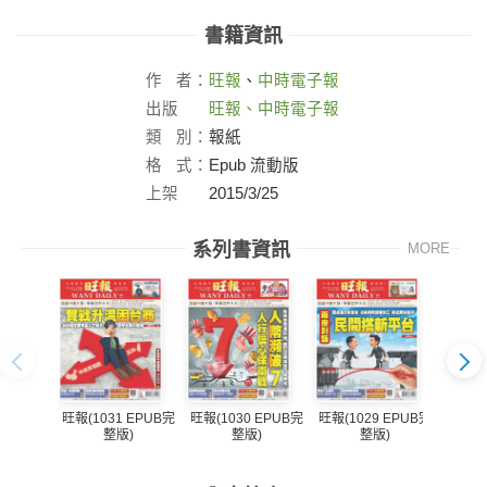
書籍資訊
作
者：
旺報
、
中時電子報
出版
旺報、中時電子報
社：
類
別：
報紙
格
式：
Epub 流動版
上架
2015/3/25
日：
系列書資訊
MORE
旺報(1031 EPUB完
旺報(1030 EPUB完
旺報(1029 EPUB完
旺報(1
整版)
整版)
整版)