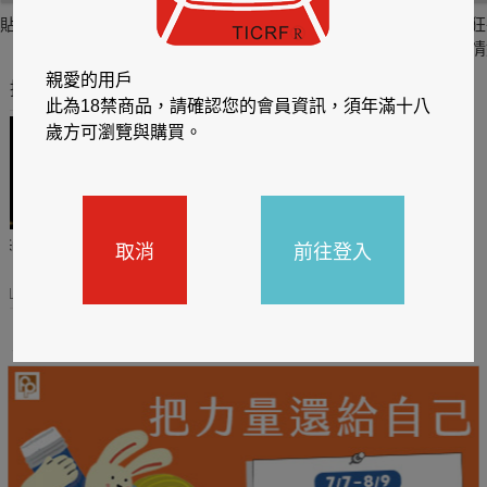
貼身剪裁II：如癮
貼心情婦～魅惑之
情竊竹心～魅惑之
狂
六
四
情
親愛的用戶
推薦你買好東西
此為18禁商品，請確認您的會員資訊，須年滿十八
歲方可瀏覽與購買。
取消
前往登入
哈利
閱讀有禮，TCL平板送觸
TCL數位筆記本送月讀包1
控筆
年
31
2026/06/20 - 2026/08/31
2026/06/20 - 2026/08/31
主題書展