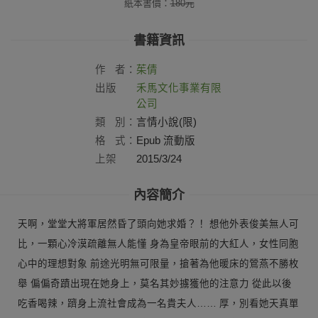
紙本書價：
180
元
書籍資訊
作
者：
茱倩
出版
禾馬文化事業有限
社：
公司
類
別：
言情小說(限)
格
式：
Epub 流動版
上架
2015/3/24
日：
內容簡介
天啊，堂堂大將軍居然昏了頭向她求婚？！ 想他外表俊美無人可
比，一顆心冷漠疏離無人能懂 身為皇帝眼前的大紅人，女性同胞
心中的理想對象 前途光明無可限量，搶著為他暖床的鶯燕不勝枚
舉 偏偏奇蹟出現在她身上，莫名其妙擄獲他的注意力 從此以後
吃香喝辣，躋身上流社會成為一名貴夫人…… 厚，別看她天真單