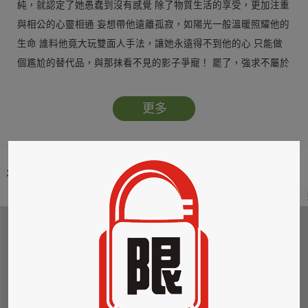
純，就認定了她愚蠢到沒有感覺 除了物質生活的享受，更加注重
與相公的心靈相通 妄想帶他遠離孤寂，如陽光一般溫暖照耀他的
生命 誰料他竟大玩雙面人手法，讓她永遠得不到他的心 只能做
個尷尬的替代品，與那抹看不見的影子爭寵！ 罷了，強求不屬於
自己的感情只會深陷痛苦的泥沼 既然做不成他的親密愛人，她就
放手做個局外人吧…
更多
本類暢銷榜
2
3
4