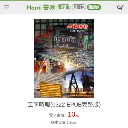
電子書
月讀包
閱讀器
工商時報(0322 EPUB完整版)
10
電子書價：
元
紙本書價：
20
元