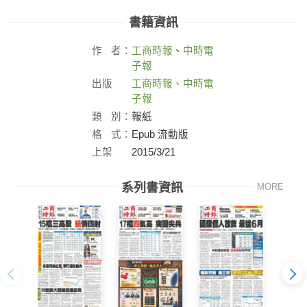
書籍資訊
作
者：
工商時報
、
中時電
子報
出版
工商時報、中時電
社：
子報
類
別：
報紙
格
式：
Epub 流動版
上架
2015/3/21
日：
系列書資訊
MORE