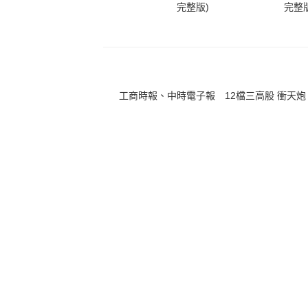
完整版)
完整版
工商時報、中時電子報 12檔三高股 衝天炮