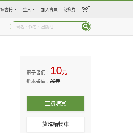
閱讀書籍
登入
加入會員
兌換券
10
電子書價：
元
紙本書價：
20
元
直接購買
放進購物車