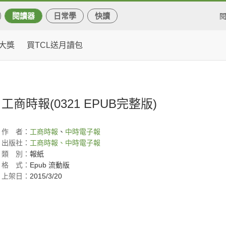
閱讀器
日常學
快讀
大獎
買TCL送月讀包
工商時報(0321 EPUB完整版)
作
者：
工商時報
、
中時電子報
出版社：
工商時報、中時電子報
類
別：
報紙
格
式：
Epub 流動版
上架日：
2015/3/20