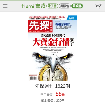
電子書
月讀包
閱讀器
先探週刊 1822期
88
電子書價：
元
紙本書價：
220
元