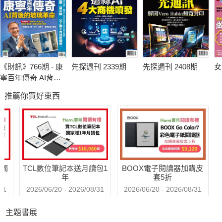
《財訊》766期 - 康
先探週刊 2339期
先探週刊 2408期
女
寧百年傳奇 AI背後
的玻璃革命
推薦你買好東西
送觸
TCL數位筆記本送月讀包1
BOOX電子閱讀器加購皮
年
套5折
31
2026/06/20 - 2026/08/31
2026/06/20 - 2026/08/31
主題書展