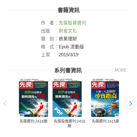
書籍資訊
作
者：
先探投資週刊
出版
財金文化
社：
類
別：
商業理財
格
式：
Epub 流動版
上架
2015/3/19
日：
系列書資訊
MORE
先探週刊 2416期
先探週刊 2415期
先探投資週刊 2416
先探投
期