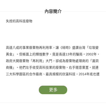
內容簡介
失控的高科技廢物
高達八成的事業廢棄物再利用率，讓《紐時》盛讚台灣「垃圾變
黃金」。但帳面上的輝煌數字，竟是長達13年的騙局。2002年，
政府大開廢棄物「再利用」大門，卻成為廢棄物處理商的「漏洞
商機」。他們左手收受高科技業的廢棄物，右手隨意棄置。就連
三大科學園區的合作廠商、最具規模的欣瀛科技，2014年底也遭
起訴，涉嫌到高屏溪上游傾倒污泥，至少影響一百萬人口。欣瀛
只是個案，還是整條產業鏈的腐敗？下游廠商亂倒污泥，遍及全
更多
台13條大小河川，為什麼台積電等高科技大廠都無能為力？