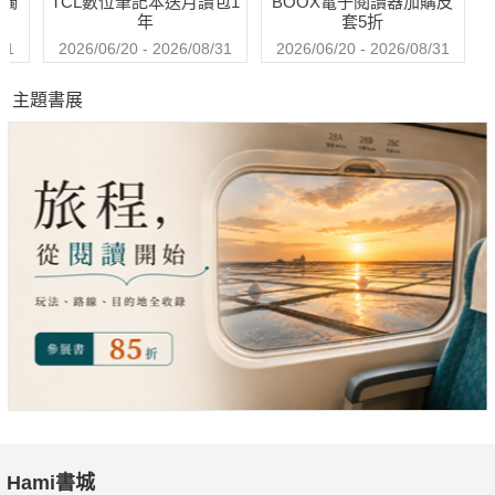
送觸
TCL數位筆記本送月讀包1
BOOX電子閱讀器加購皮
時間，台積電都照常將污泥交由涉嫌違法的廠商處理。
年
套5折
31
2026/06/20 - 2026/08/31
2026/06/20 - 2026/08/31
主題書展
此舉，違反台積電的內規。
許芳銘表示，去年三月初、欣瀛被查獲棄置污泥的消息見報當
天，台積電立即停止欣瀛的清運卡車來載污泥。但第二天，由於
環保機關允許欣瀛繼續營業，台積電也繼續讓欣瀛清運。
許芳銘也反問，為什麼主管機關會讓欣瀛繼續營業，「欣瀛及下
游廠商當初被舉報，主管機關進去查證後，僅一天就讓欣瀛繼續
Hami書城