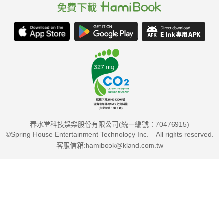
「這是執法怠惰，我認為是這樣，」一位半導體大廠環安主管忿
忿地說。
從科學園區管理局網頁，也發現另一家涉嫌非法棄置污泥超過十
八處的清淨國際興業，「它也是台積電的委託廠商嗎？」《天
下》記者問。
春水堂科技娛樂股份有限公司(統一編號：70476915)
©Spring House Entertainment Technology Inc. – All rights reserved.
「它在一○年十月至一一年五月曾是台積電的備用廠商，有少量
客服信箱:hamibook@kland.com.tw
污泥斷續交其處理，之後即無往來。涉嫌非法棄置的報導，發生
在一三年，」許芳銘說。