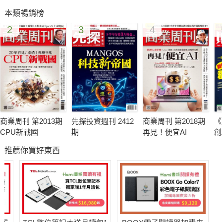
本類暢銷榜
2
3
4
坐在台積電營運總部的辦公室內，直到《天下》記者當面告知，
台積電環工領域的最高主管、企業環保安全衛生處處長許芳銘才
知道，台積電的製程污泥主要處理商之一「欣瀛科技」，竟涉嫌
違反「廢棄物清理法」，被台南地檢署起訴了。
商業周刊 第2013期
先探投資週刊 2412
商業周刊 第2018期
《
「我們真的不知道欣瀛被起訴的訊息，我個人、公司都沒有這個
CPU新戰國
期
再見！便宜AI
創
資訊，」許芳銘很坦白地說。「對我來講，這是非常寶貴的資
推薦你買好東西
訊，我們會進一步了解。」
這就表示，從一四年十一月十九日起訴起算，有長達九十多天的