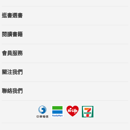
營業。對我們來說，這代表並無確證欣瀛違法，也就不能單方任
意中斷合約停止交運，因此繼續委託欣瀛迄今。」
逛書選書
閱讀書籍
台積電也出事
會員服務
許芳銘：我沒辦法面對台灣社會！
關注我們
聯絡我們
環保署的說法，是台南環保局沒有拿到台南地檢署的起訴書，因
此不知道欣瀛被起訴了。但為何地方行政機關的「橫向溝通」，
如此「不順暢」？