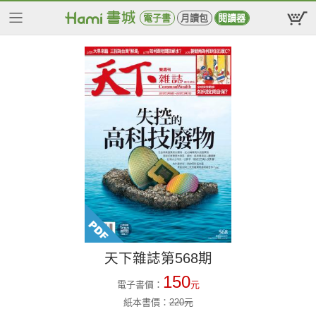
電子書
月讀包
閱讀器
天下雜誌第568期
150
電子書價：
元
紙本書價：
220
元