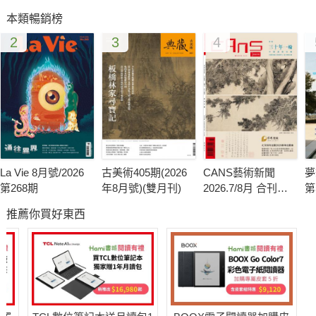
本類暢銷榜
2
3
4
La Vie 8月號/2026
古美術405期(2026
CANS藝術新聞
夢
第268期
年8月號)(雙月刊)
2026.7/8月 合刊號
第
第341期
推薦你買好東西