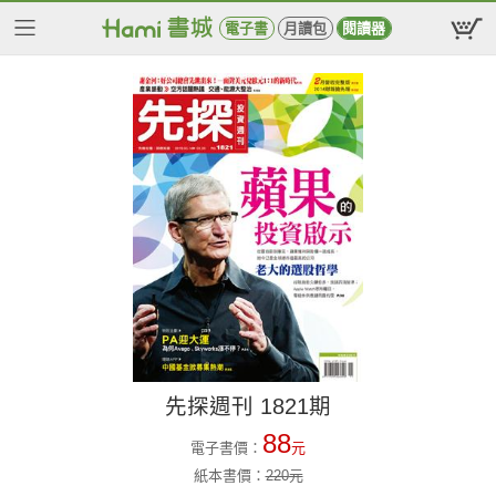
電子書
月讀包
閱讀器
先探週刊 1821期
88
電子書價：
元
紙本書價：
220
元