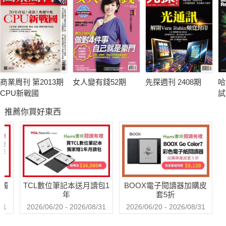
商業周刊 第2013期
女人變有錢52期
先探週刊 2408期
哈
CPU新戰國
試
推薦你買好東西
送觸
TCL數位筆記本送月讀包1
BOOX電子閱讀器加購皮
年
套5折
31
2026/06/20 - 2026/08/31
2026/06/20 - 2026/08/31