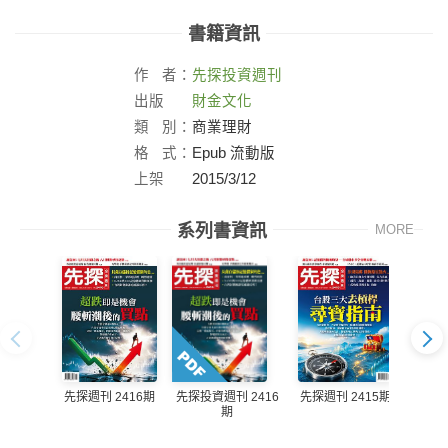
書籍資訊
作
者：
先探投資週刊
出版
財金文化
社：
類
別：
商業理財
格
式：
Epub 流動版
上架
2015/3/12
日：
系列書資訊
MORE
先探週刊 2416期
先探週刊 2415期
先探投資週刊 2416
先探投
期