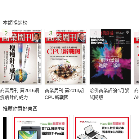
打造完美窩 細節永不妥協
從體育台轉換戰場，近幾年橫跨綜藝、主持、戲劇等多重領域的
本類暢銷榜
吳怡霈，看來甜美隨和，但對於自己想要什麼，卻是意外堅持
2
3
4
「既然要買屋，我一定要很喜歡，不然不用勉強，租屋也可
以。」她回想自己的首購經驗，過程其實十分冗長，至少看過五
十幢以上物件；
吳怡霈分享，當你覺得很難做出決定，其實內心的「舒適感」，
也是檢視自己是否找到合適房子的重要指標。對她來說，擁有自
己的空間，重點不在增值、保值，而是享受那種從無到有，而且
安頓身心、獨立自主的滿足感。
商業周刊 第2016期
商業周刊 第2013期
哈佛商業評論4月號
商
講究細節才能打造毫無妥協的家，本期《好房網》雜誌教您跟著
瘦瘦針的威力
CPU新戰國
試閱版
A
吳怡霈 7撇步一起打造理想家居。
推薦你買好東西