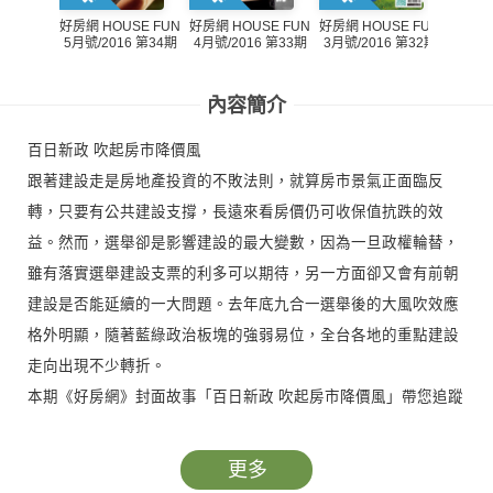
好房網 HOUSE FUN
好房網 HOUSE FUN
好房網 HOUSE FUN
好房網 
5月號/2016 第34期
4月號/2016 第33期
3月號/2016 第32期
1-2月
內容簡介
百日新政 吹起房市降價風
跟著建設走是房地產投資的不敗法則，就算房市景氣正面臨反
轉，只要有公共建設支撐，長遠來看房價仍可收保值抗跌的效
益。然而，選舉卻是影響建設的最大變數，因為一旦政權輪替，
雖有落實選舉建設支票的利多可以期待，另一方面卻又會有前朝
建設是否能延續的一大問題。去年底九合一選舉後的大風吹效應
格外明顯，隨著藍綠政治板塊的強弱易位，全台各地的重點建設
走向出現不少轉折。
本期《好房網》封面故事「百日新政 吹起房市降價風」帶您追蹤
六都房市的建設亮點，教您掌握買屋置產的不敗指標。
更多
甜心主持人 吳怡霈