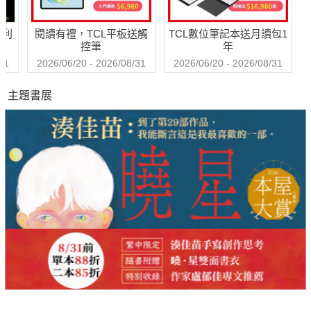
哈利
閱讀有禮，TCL平板送觸
TCL數位筆記本送月讀包1
控筆
年
31
2026/06/20 - 2026/08/31
2026/06/20 - 2026/08/31
主題書展