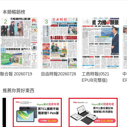
本類暢銷榜
2
3
4
聯合報 20260719
自由時報20260728
工商時報(0521
中
EPUB完整版)
E
推薦你買好東西