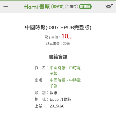
電子書
月讀包
閱讀器
中國時報(0307 EPUB完整版)
10
電子書價：
元
紙本書價：
20
元
書籍資訊
作
者：
中國時報
、
中時電
子報
出版
中國時報、中時電
社：
子報
類
別：
報紙
格
式：
Epub 流動版
上架
2015/3/6
日：