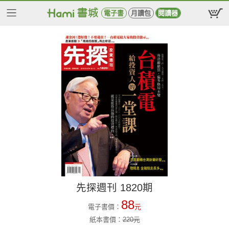
電子書
月讀包
閱讀器
先探週刊 1820期
88
電子書價：
元
紙本書價：
220
元