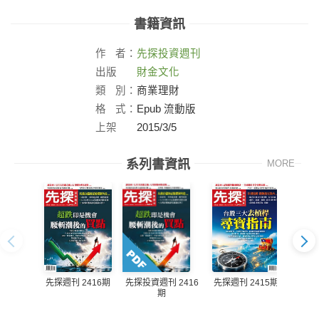
書籍資訊
作
者：
先探投資週刊
出版
財金文化
社：
類
別：
商業理財
格
式：
Epub 流動版
上架
2015/3/5
日：
系列書資訊
MORE
先探週刊 2416期
先探週刊 2415期
先探投資週刊 2416
先探投
期