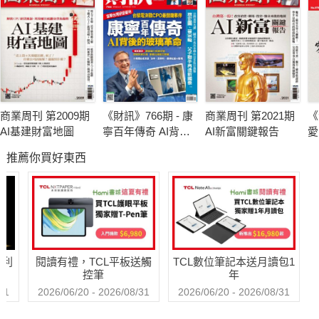
商業周刊 第2009期
《財訊》766期 - 康
商業周刊 第2021期
《
AI基建財富地圖
寧百年傳奇 AI背後
AI新富關鍵報告
愛
的玻璃革命
推薦你買好東西
哈利
閱讀有禮，TCL平板送觸
TCL數位筆記本送月讀包1
控筆
年
31
2026/06/20 - 2026/08/31
2026/06/20 - 2026/08/31