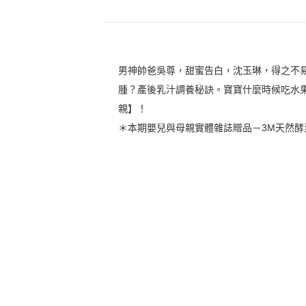
男神帥爸吳尊，甜蜜告白，沈玉琳，得之不
腫？產後乳汁調養秘訣。寶寶什麼時候吃水
親】！
＊本期嬰兒與母親實體雜誌贈品－3M天然酵