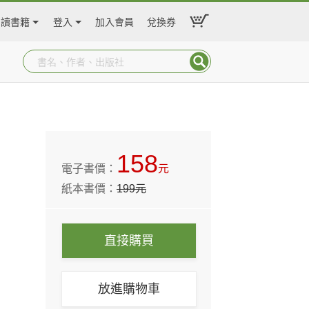
閱讀書籍
登入
加入會員
兌換券
158
電子書價：
元
紙本書價：
199
元
直接購買
放進購物車