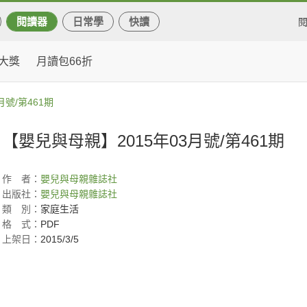
閱讀器
日常學
快讀
大獎
月讀包66折
月號/第461期
【嬰兒與母親】2015年03月號/第461期
作
者：
嬰兒與母親雜誌社
出版社：
嬰兒與母親雜誌社
類
別：
家庭生活
格
式：
PDF
上架日：
2015/3/5