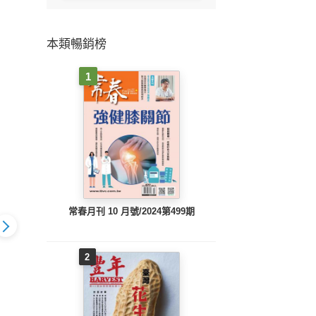
本類暢銷榜
1
常春月刊 10 月號/2024第499期
2
母親】2025
【嬰兒與母親】2025
【嬰兒與母親】2025
【嬰兒
號/第584期
年9月號/第583期
年7月號/第582期
年5