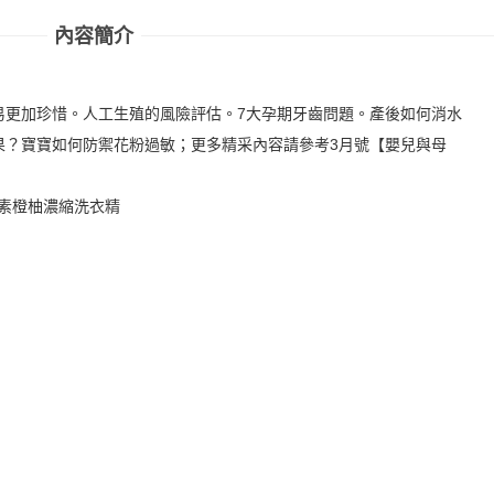
內容簡介
易更加珍惜。人工生殖的風險評估。7大孕期牙齒問題。產後如何消水
果？寶寶如何防禦花粉過敏；更多精采內容請參考3月號【嬰兒與母
素橙柚濃縮洗衣精