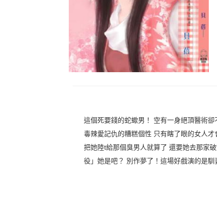
這個死要錢的蛇蠍男！ 空有一身絕頂醫術卻
毒辣愛記仇的糟糕個性 只有瞎了眼的女人才
把她陸t給那個臭男人就算了 還要她去那家
役」她是吧？ 別作夢了！這場好戲演的是馴