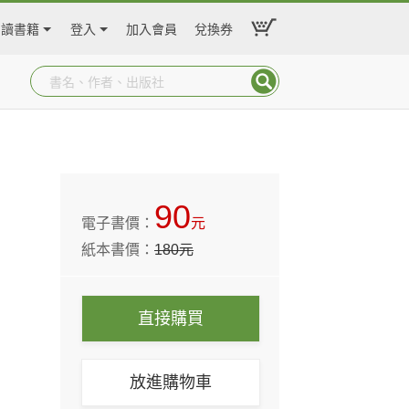
閱讀書籍
登入
加入會員
兌換券
90
電子書價：
元
紙本書價：
180
元
直接購買
放進購物車