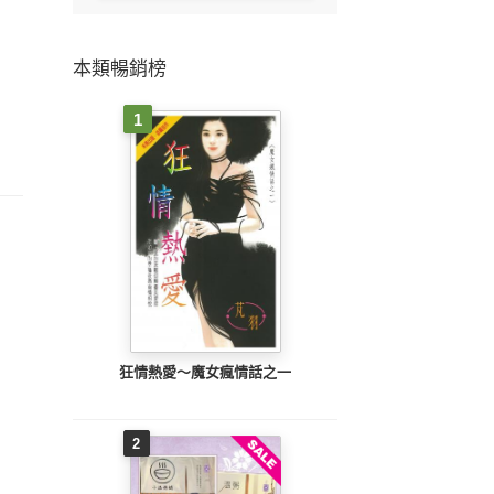
本類暢銷榜
1
狂情熱愛～魔女瘋情話之一
2