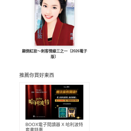
顛倒紅妝～刺客情緣三之一〔2026電子
版〕
推薦你買好東西
BOOX電子閱讀器 X 哈利波特
套書特惠