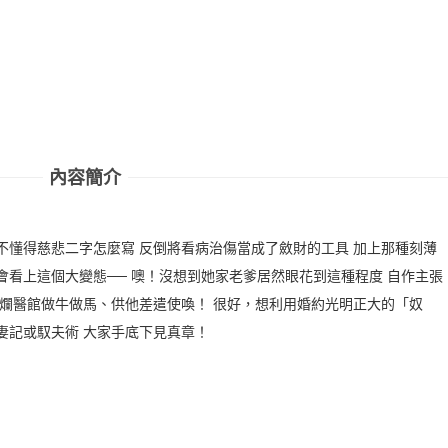
內容簡介
不懂得慈悲二字怎麼寫 反倒將看病治傷當成了斂財的工具 加上那種刻薄
會看上這個大變態── 噢！沒想到她家老爹居然眼花到這種程度 自作主張
破爛醫館做牛做馬、供他差遣使喚！ 很好，想利用婚約光明正大的「奴
妻記或馭夫術 大家手底下見真章！