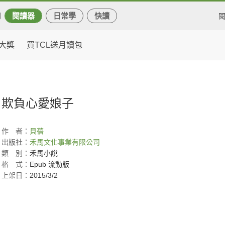
閱讀器
日常學
快讀
大獎
買TCL送月讀包
欺負心愛娘子
作
者：
貝蓓
出版社：
禾馬文化事業有限公司
類
別：
禾馬小說
格
式：
Epub 流動版
上架日：
2015/3/2