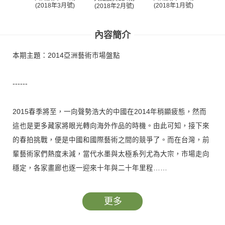
(2018年3月號)
(2018年1月號)
(20
(2018年2月號)
內容簡介
本期主題：2014亞洲藝術市場盤點
------
2015春季將至，一向聲勢浩大的中國在2014年稍顯疲態，然而
這也是更多藏家將眼光轉向海外作品的時機。由此可知，接下來
的春拍挑戰，便是中國和國際藝術之間的競爭了。而在台灣，前
輩藝術家們熱度未減，當代水墨與太極系列尤為大宗，市場走向
穩定，各家畫廊也逐一迎來十年與二十年里程……
亞洲市場的春天來得越來越早，不僅中國與台灣，日韓與東南亞
更多
的走向也是一片蠢蠢欲動，草間彌生強勢回歸、韓國單色畫聲勢
再起，回望2014市場動向，未來一年的亞洲藝術市場，值得期