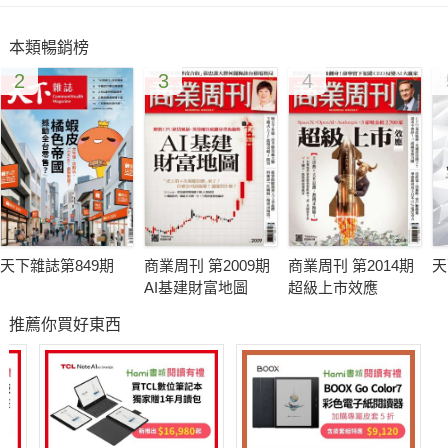
待！
本類暢銷榜
2
3
4
天下雜誌第849期
商業周刊 第2009期
商業周刊 第2014期
天
AI基建財富地圖
超級上市效應
推薦你買好東西