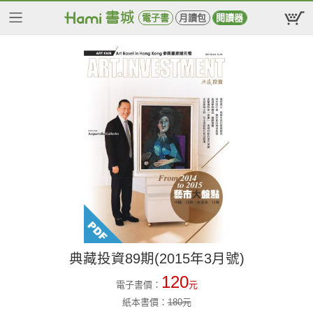
電子書
月讀包
閱讀器
典藏投資89期(2015年3月號)
120
電子書價：
元
紙本書價：
180
元