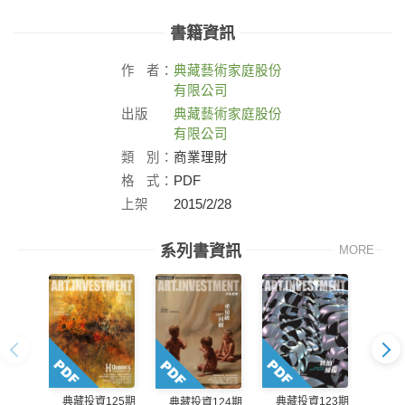
書籍資訊
作
者：
典藏藝術家庭股份
有限公司
出版
典藏藝術家庭股份
社：
有限公司
類
別：
商業理財
格
式：
PDF
上架
2015/2/28
日：
系列書資訊
MORE
典藏投資125期
典藏投資123期
典藏
典藏投資124期