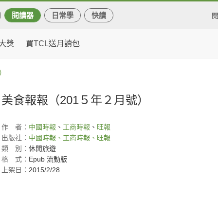
閱讀器
日常學
快讀
大獎
買TCL送月讀包
）
美食報報（201５年２月號）
作
者：
中國時報
、
工商時報
、
旺報
出版社：
中國時報、工商時報、旺報
類
別：
休閒旅遊
格
式：
Epub 流動版
上架日：
2015/2/28