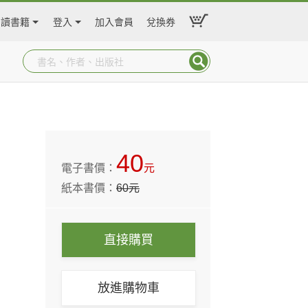
閱讀書籍
登入
加入會員
兌換券
40
電子書價：
元
紙本書價：
60
元
直接購買
放進購物車