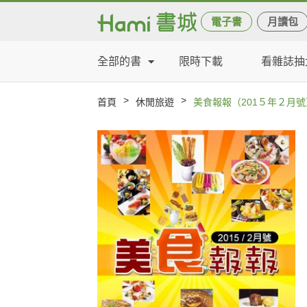
電子書
月讀包
全部的書
限時下載
看雜誌抽
>
>
首頁
休閒旅遊
美食報報（201５年２月號