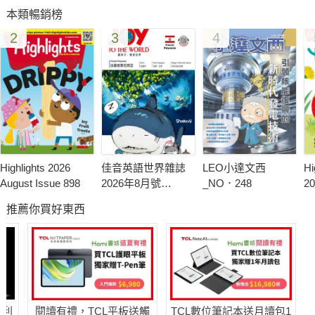
本類暢銷榜
到野外開始尋花探險吧！
2
3
4
Highlights 2026
佳音英語世界雜誌
LEO小達文西
Hi
August Issue 898
2026年8月號
_NO．248
20
No.320-盧森堡
23
推薦你買好東西
哈利
閱讀有禮，TCL平板送觸
TCL數位筆記本送月讀包1