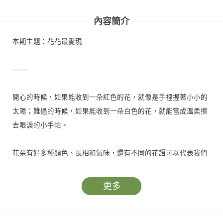
內容簡介
本期主題：花花最愛現
------
開心的時候，如果能收到一朵紅色的花，就像是手裡握著小小的
太陽；難過的時候，如果能收到一朵白色的花，就能當成溫柔擦
去眼淚的小手帕。
花朵有好多種顏色、長相和氣味，還有不同的花語可以代表我們
的心情……花花世界好豐富，於是也成為許多藝術創作的題材，
有用花拼成的優美人像，也有像鏡子一樣反映著天空顏色的大花
更多
雕塑，藝術家們的巧思把花朵們熱愛表現的精神徹底發揮！
我們為你收集了好多美麗的花朵和作品，快帶著它們迎接春天，