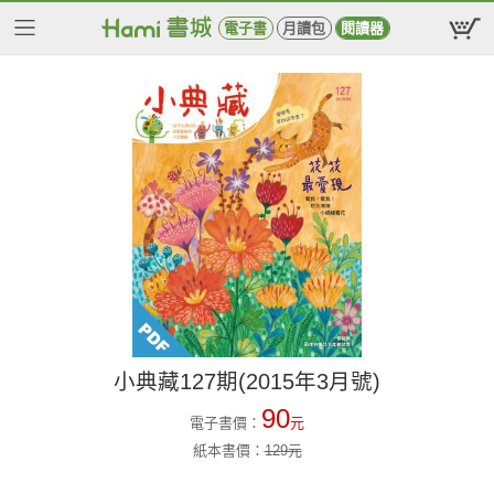
電子書
月讀包
閱讀器
小典藏127期(2015年3月號)
90
電子書價：
元
紙本書價：
129
元