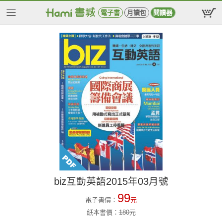
電子書
月讀包
閱讀器
biz互動英語2015年03月號
99
電子書價：
元
紙本書價：
180
元