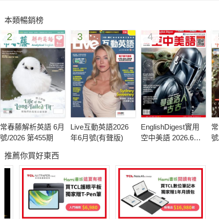
看電影學英語：《暗黑冠軍路》/《仙履奇緣》
本類暢銷榜
多益對話 解題密技
2
3
4
多益句子填空 解題密技
知識大圖解：珊瑚礁上的生命
多益測驗模擬試題
常春藤解析英語 6月
Live互動英語2026
EnglishDigest實用
常
號/2026 第455期
年6月號(有聲版)
空中美語 2026.6月
號
號
推薦你買好東西