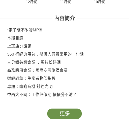
12月號
11月號
10月號
內容簡介
*電子版不附贈MP3!
本期目錄
上班族夯話題
360 行經典用句：醫護人員最常用的一句話
三分鐘英語會話 ：馬拉松熱潮
商務應用會話：國際商展準備會議
財經詞彙：生產者物價指數
專題：路跑商機 錢途光明
中西大不同：工作與假期 傻傻分不清？
城市競爭力：孟買 夢想與極端的拉距之都
辦公室會話：新進員工停看聽
更多
商務寫作學院：用被動式寫出正式語氣
帶老外遊台灣：福爾摩沙的在地生活美學