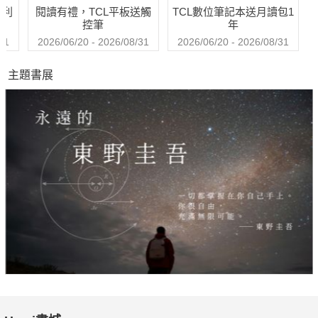
哈利
閱讀有禮，TCL平板送觸
TCL數位筆記本送月讀包1
控筆
年
31
2026/06/20 - 2026/08/31
2026/06/20 - 2026/08/31
主題書展