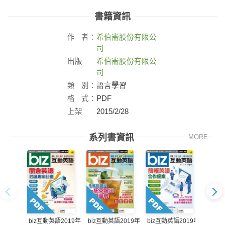
書籍資訊
作
者：
希伯崙股份有限公
司
出版
希伯崙股份有限公
社：
司
類
別：
語言學習
格
式：
PDF
上架
2015/2/28
日：
系列書資訊
MORE
biz互動英語2019年
biz互動英語2019年
biz互動英語2019年
biz互