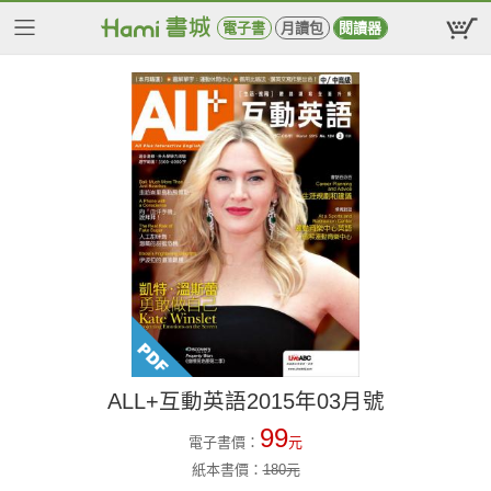
電子書
月讀包
閱讀器
ALL+互動英語2015年03月號
99
電子書價：
元
紙本書價：
180
元