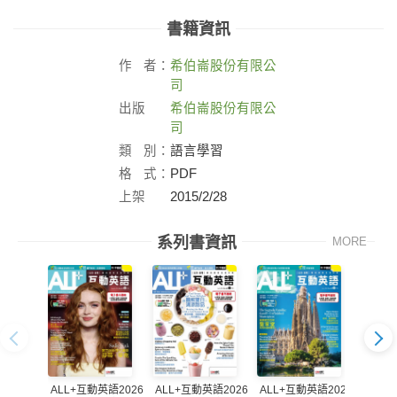
書籍資訊
作
者：
希伯崙股份有限公
司
出版
希伯崙股份有限公
社：
司
類
別：
語言學習
格
式：
PDF
上架
2015/2/28
日：
系列書資訊
MORE
ALL+互動英語2026
ALL+互動英語2026
ALL+互動英語2026
ALL+