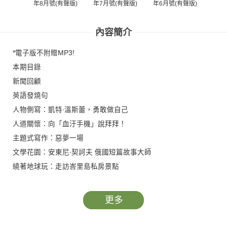
年8月號(有聲版)
年7月號(有聲版)
年6月號(有聲版)
年5
內容簡介
*電子版不附贈MP3!
本期目錄
新聞回顧
英語發燒句
人物側寫：凱特∙溫斯蕾，勇敢做自己
人道關懷：向「血汙手機」說拜拜！
主題式寫作：惡夢一場
文學花園：安東尼∙契訶夫 俄國短篇故事大師
繞著地球玩：走訪峇里島私房景點
CNN主播教你說英語：企鵝研究新幫手 假扮企鵝的觀測車
環保議題：土地鹽化 過度發展的代價
更多
情境對話：圖解運動育樂中心 / 運動育樂中心英語
健康知識：人工甜味劑 潛藏的甜蜜危機