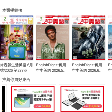
英語哈拉劇
本類暢銷榜
翻譯寫作
2
3
4
Discovery 頻道：搶標房地產第二季
會話百分百：生涯規劃和建議
議題討論：伊波拉的道德難題
知識大圖解：鑽石星
電影快報：《成人世界》/《仙履奇緣》/《分歧者2：叛亂者》
常春藤生活英語 6月
EnglishDigest實用
EnglishDigest實用
En
號/2026 第277期
空中美語 2026.5月
空中美語 2026.6月
空
號
號
月
推薦你買好東西