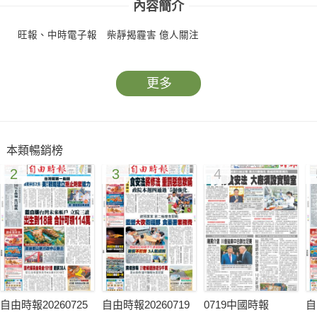
內容簡介
旺報、中時電子報 柴靜揭霾害 億人關注
更多
本類暢銷榜
2
3
4
自由時報20260725
自由時報20260719
0719中國時報
自