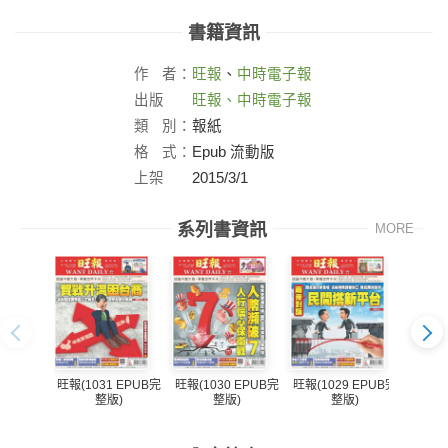
書籍資訊
作
者：
旺報
、
中時電子報
出版
旺報、中時電子報
社：
類
別：
報紙
格
式：
Epub 流動版
上架
2015/3/1
日：
系列書資訊
MORE
旺報(1031 EPUB完
旺報(1030 EPUB完
旺報(1029 EPUB完
旺報(1
整版)
整版)
整版)