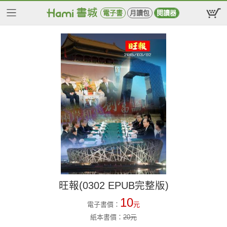
電子書
月讀包
閱讀器
旺報(0302 EPUB完整版)
10
電子書價：
元
紙本書價：
20
元