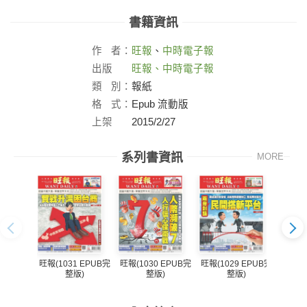
書籍資訊
作
者：
旺報
、
中時電子報
出版
旺報、中時電子報
社：
類
別：
報紙
格
式：
Epub 流動版
上架
2015/2/27
日：
系列書資訊
MORE
旺報(1031 EPUB完
旺報(1030 EPUB完
旺報(1029 EPUB完
旺報(1
整版)
整版)
整版)