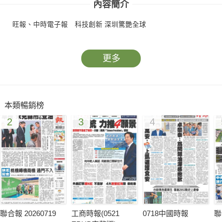
內容簡介
旺報、中時電子報 科技創新 深圳驚艷全球
更多
本類暢銷榜
2
3
4
聯合報 20260719
工商時報(0521
0718中國時報
聯