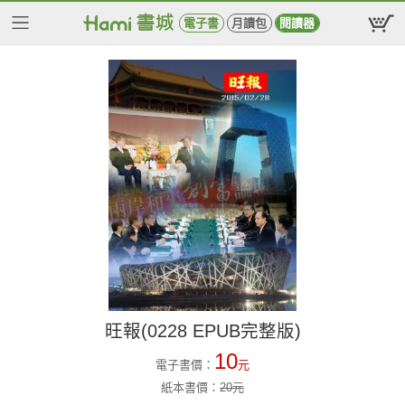
電子書
月讀包
閱讀器
旺報(0228 EPUB完整版)
10
電子書價：
元
紙本書價：
20
元