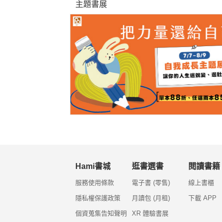
主題書展
Hami書城
逛書選書
閱讀書籍
服務使用條款
電子書 (零售)
線上書櫃
隱私權保護政策
月讀包 (月租)
下載 APP
個資蒐集告知聲明
XR 體驗書展