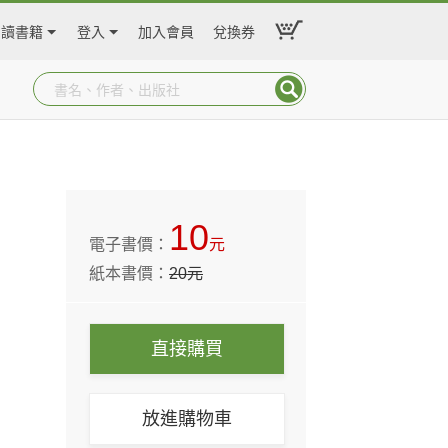
閱讀書籍
登入
加入會員
兌換券
10
電子書價：
元
紙本書價：
20
元
直接購買
放進購物車