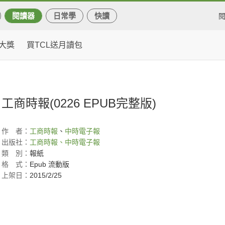
閱讀器
日常學
快讀
大獎
買TCL送月讀包
工商時報(0226 EPUB完整版)
作
者：
工商時報
、
中時電子報
出版社：
工商時報、中時電子報
類
別：
報紙
格
式：
Epub 流動版
上架日：
2015/2/25