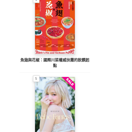
魚翅與花椒：國際川菜權威扶霞的飲饌起
點
5