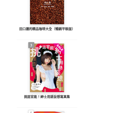
田口護的精品咖啡大全（暢銷平裝版）
3
挑逗官能！紳士用語妄想寫真集
4