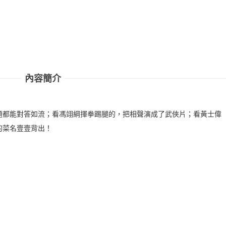
內容簡介
題都能對答如流；看馮翊綱揮拳踢腿的，把相聲演成了武俠片；看黃士偉
的菜名壹壹背出！