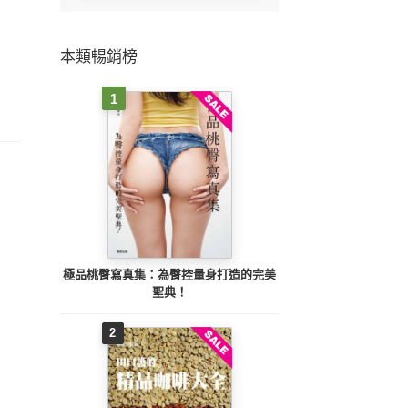
本類暢銷榜
1
極品桃臀寫真集：為臀控量身打造的完美
聖典！
2