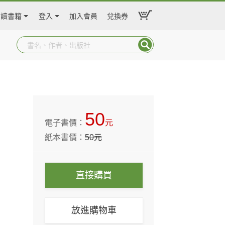
閱讀書籍
登入
加入會員
兌換券
50
電子書價：
元
紙本書價：
50
元
直接購買
放進購物車