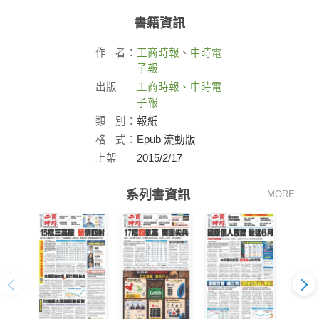
書籍資訊
作
者：
工商時報
、
中時電
子報
出版
工商時報、中時電
社：
子報
類
別：
報紙
格
式：
Epub 流動版
上架
2015/2/17
日：
系列書資訊
MORE