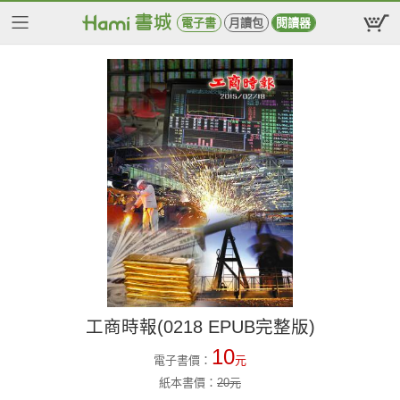
電子書
月讀包
閱讀器
工商時報(0218 EPUB完整版)
10
電子書價：
元
紙本書價：
20
元