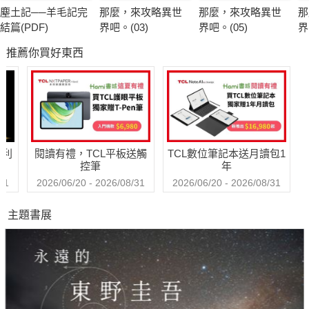
經逐漸陷入奈米戰爭的陰影。
塵土記──羊毛記完
那麼，來攻略異世
那麼，來攻略異世
那
在美國，有一個人最先警覺到奈米戰爭一觸即發，恐怖份子即將
結篇(PDF)
界吧。(03)
界吧。(05)
界
威脅到美國的優勢地位。他是資深參議員瑟曼，任期跨越四任總
推薦你買好東西
統。其實，地球上權力最大的人，並不是美國總統，而是潛藏的
保守勢力。瑟曼，正是這股勢力的代表人物。
為了鞏固權力優勢，瑟曼開始黑箱作業，操弄媒體掩人耳目，以
推動能源法案為幌子，暗中進行一個範圍遍及全球的毀滅計畫。
再過不久，大氣中將會瀰漫著無以數計的奈米機，彷彿無所不在
哈利
閱讀有禮，TCL平板送觸
TCL數位筆記本送月讀包1
的懸浮微塵，殺人於無形，全球人類即將滅絕，只剩瑟曼建立
控筆
年
的、象徵美國五十州的五十座巨型地下碉堡，幾萬個美國人像種
31
2026/06/20 - 2026/08/31
2026/06/20 - 2026/08/31
子一樣被儲存在碉堡裡……幾百年後，地球會成為一個新世
主題書展
界……
只有極少數人可以活著，其他全部消滅，誰死誰活，由瑟曼他們
一小撮人決定……