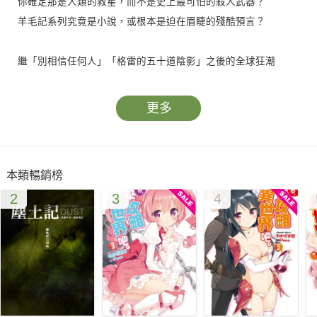
你確定那是人類的救星，而不是史上最可怕的殺人武器？
羊毛記系列究竟是小說，或根本是迫在眉睫的殘酷預言？
繼「別相信任何人」「格雷的五十道陰影」之後的全球狂潮
《羊毛記》《塵土記》地堡故事系列完結
口碑席捲全台，系列暢銷突破10萬冊
更多
蟬聯各大書店排行榜長達一年
2013 TOP100翻譯文學年度暢銷NO 1
2013年度十大影響力好書
本類暢銷榜
2
3
4
【故事簡介】
2049年，奈米科技已經登峰造極，發展出比細胞更小的微型機器
人，可以進入人體組織血液，執行醫療。
只不過，這種「奈米微型機」既然可以救人，以人類的智慧，當
然明白那也可以用來殺人，而且當然更有興趣用來殺人。
於是，世界各國爭先恐後發展奈米武器，而不知不覺中，全球已