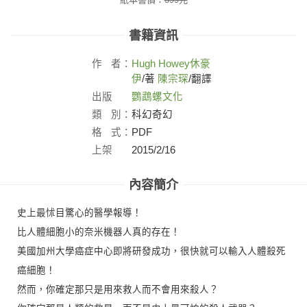
書籍資訊
作
者：
Hugh Howey
休豪
伊
/著
陳宗琛
/翻譯
出版
鸚鵡螺文化
社：
類
別：
科幻奇幻
格
式：
PDF
上架
2015/2/16
日：
內容簡介
史上最怵目驚心的醫學報導！
比人體細胞小的奈米機器人真的存在！
美國加州大學癌症中心即將研發成功，很快就可以輸入人體殺死
癌細胞！
然而，你確定那只是用來救人而不會用來殺人？