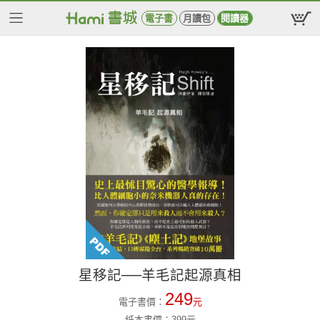
電子書
月讀包
閱讀器
星移記──羊毛記起源真相
249
電子書價：
元
紙本書價：
399
元