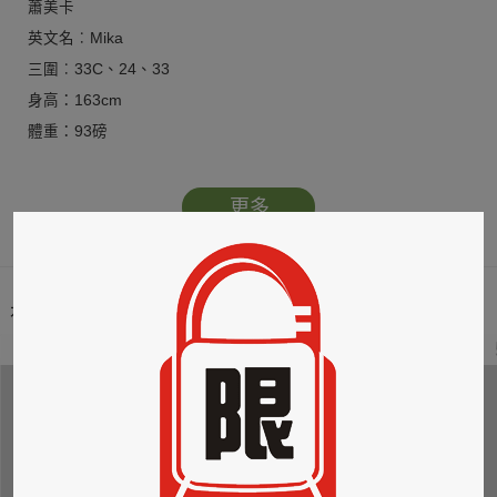
蕭美卡
英文名︰Mika
三圍︰33C、24、33
身高：163cm
體重：93磅
更多
本類暢銷榜
2
3
4