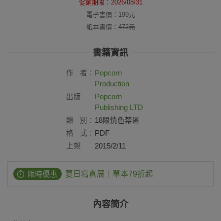
促銷期限：
2026/08/31
電子書價：
199
元
紙本書價：
472
元
書籍資訊
作
者：
Popcorn
Production
出版
Popcorn
社：
Publishing LTD
類
別：
18限情色禁區
格
式：
PDF
上架
2015/2/11
日：
限時優惠
夏日寫真展｜單本79折起
內容簡介