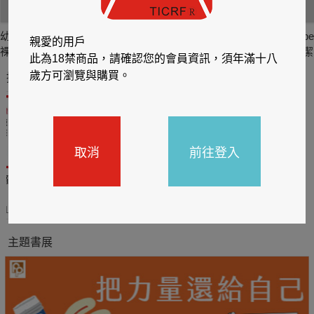
幼兒園老師麻糬- 全
心懸子玄 陳子玄數
艾。融化你 艾融數
b
親愛的用戶
裸寫真 【2】
位寫真
位寫真
潔
此為18禁商品，請確認您的會員資訊，須年滿十八
歲方可瀏覽與購買。
推薦你買好東西
取消
前往登入
送觸
TCL數位筆記本送月讀包1
BOOX電子閱讀器加購皮
年
套5折
31
2026/06/20 - 2026/08/31
2026/06/20 - 2026/08/31
主題書展