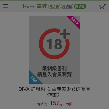
電子書
月讀包
閱讀器
DIVA 許珮榆《 華麗美少女的寫真
作業》
157
促銷價：
元
/ 79折