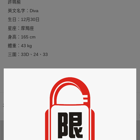
許珮榆
英文名字：Diva
生日：12月30日
星座：摩羯座
身高：165 cm
體重：43 kg
三圍：33D、24、33
更多
本類暢銷榜
2
3
4