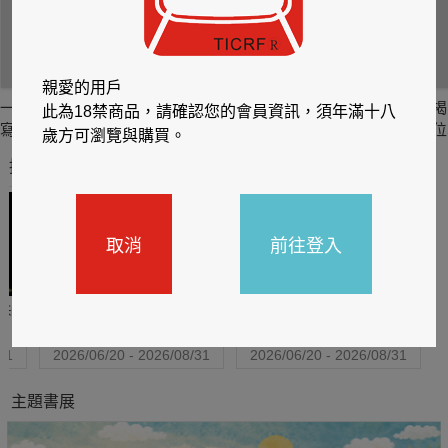
親愛的用戶
一見峮心 峮峮個人
與你襄遇 林襄數位
(限)Answer 戀渕桃
揭
此為18禁商品，請確認您的會員資訊，須年滿十八
寫真書 數位精華版
寫真
奈寫真集
位
歲方可瀏覽與購買。
推薦你買好東西
取消
前往登入
哈利
閱讀有禮，TCL平板送觸
TCL數位筆記本送月讀包1
控筆
年
31
2026/06/20 - 2026/08/31
2026/06/20 - 2026/08/31
主題書展