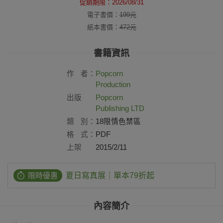
促銷期限：
2026/08/31
電子書價：
199
元
紙本書價：
472
元
書籍資訊
作
者：
Popcorn
Production
出版
Popcorn
社：
Publishing LTD
類
別：
18限情色禁區
格
式：
PDF
上架
2015/2/11
日：
限時優惠
夏日寫真展｜單本79折起
內容簡介