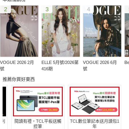
2
3
4
VOGUE 2026 2月
ELLE 5月號/2026第
VOGUE 2026 6月
B
號
416期
號
推薦你買好東西
哈利
閱讀有禮，TCL平板送觸
TCL數位筆記本送月讀包1
控筆
年