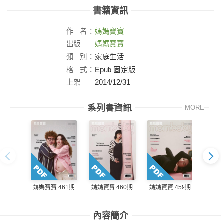
書籍資訊
作
者：
媽媽寶寶
出版
媽媽寶寶
社：
類
別：
家庭生活
格
式：
Epub 固定版
上架
2014/12/31
日：
系列書資訊
MORE
媽媽寶寶 461期
媽媽寶寶 460期
媽媽寶寶 459期
媽媽
內容簡介