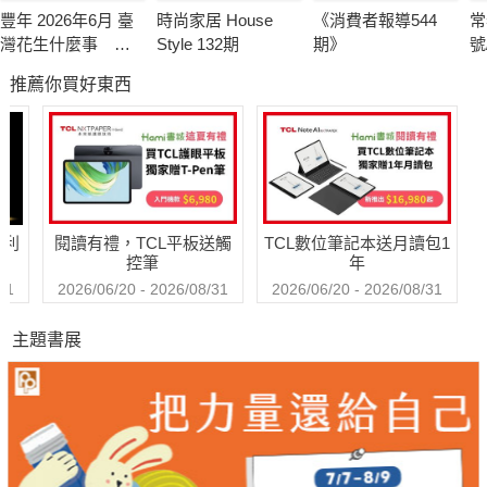
豐年 2026年6月 臺
時尚家居 House
《消費者報導544
常
灣花生什麼事 轉
Style 132期
期》
號
型挑戰卡關
推薦你買好東西
哈利
閱讀有禮，TCL平板送觸
TCL數位筆記本送月讀包1
控筆
年
31
2026/06/20 - 2026/08/31
2026/06/20 - 2026/08/31
主題書展