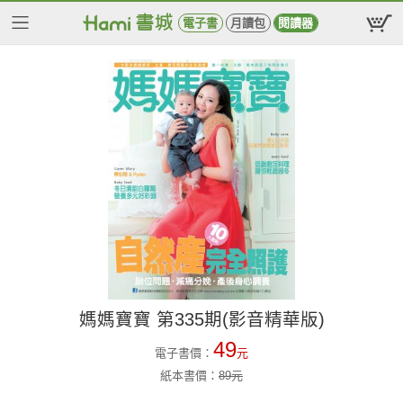
電子書
月讀包
閱讀器
媽媽寶寶 第335期(影音精華版)
49
電子書價：
元
紙本書價：
89
元