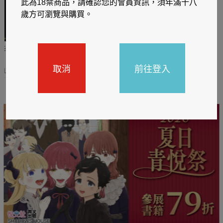
此為18禁商品，請確認您的會員資訊，須年滿十八
歲方可瀏覽與購買。
哈利
閱讀有禮，TCL平板送觸
TCL數位筆記本送月讀包1
控筆
年
取消
前往登入
31
2026/06/20 - 2026/08/31
2026/06/20 - 2026/08/31
主題書展