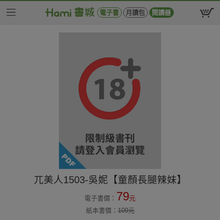
電子書
月讀包
閱讀器
兀美人1503-吳妮【童顏長腿辣妹】
79
電子書價：
元
紙本書價：
109
元