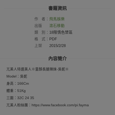
書籍資訊
作
者：
飛馬娛樂
出版
滾石移動
社：
類
別：
18限情色禁區
格
式：
PDF
上架
2015/2/28
日：
內容簡介
兀美人特選美人※童顏長腿辣妹-吳妮※
Model：吳妮
身高：166Cm
體重：51Kg
三圍：32C 24 35
兀美人粉絲團：https://www.facebook.com/pi.fayma