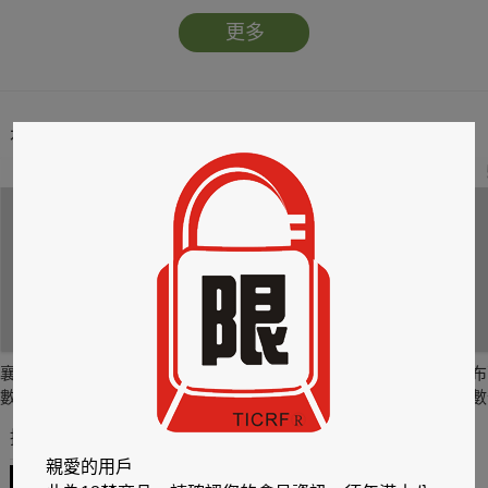
更多
本類暢銷榜
2
3
4
襄水II-林襄MIZUKI
一見峮心 峮峮個人
一棋一會 斐棋1st數
布
數位寫真集
寫真書 數位精華版
位寫真
數
推薦你買好東西
親愛的用戶