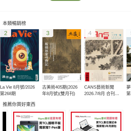
本類暢銷榜
2
3
4
La Vie 8月號/2026
古美術405期(2026
CANS藝術新聞
夢
第268期
年8月號)(雙月刊)
2026.7/8月 合刊號
第
第341期
推薦你買好東西