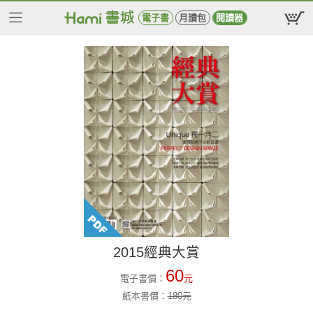
電子書
月讀包
閱讀器
2015經典大賞
60
電子書價：
元
紙本書價：
180
元