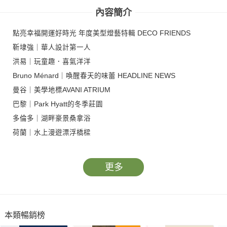
內容簡介
點亮幸福開運好時光 年度美型燈藝特輯 DECO FRIENDS
靳埭強｜華人設計第一人
洪易｜玩童趣．喜氣洋洋
Bruno Ménard｜喚醒春天的味蕾 HEADLINE NEWS
曼谷｜美學地標AVANI ATRIUM
巴黎｜Park Hyatt的冬季莊園
多倫多｜湖畔豪景桑拿浴
荷蘭｜水上漫遊漂浮橋樑
更多
本類暢銷榜