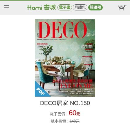
電子書
月讀包
閱讀器
DECO居家 NO.150
60
電子書價：
元
紙本書價：
148
元