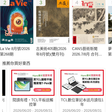
2
3
4
La Vie 8月號/2026
古美術405期(2026
CANS藝術新聞
夢
第268期
年8月號)(雙月刊)
2026.7/8月 合刊號
第
第341期
推薦你買好東西
哈利
閱讀有禮，TCL平板送觸
TCL數位筆記本送月讀包1
控筆
年
31
2026/06/20 - 2026/08/31
2026/06/20 - 2026/08/31