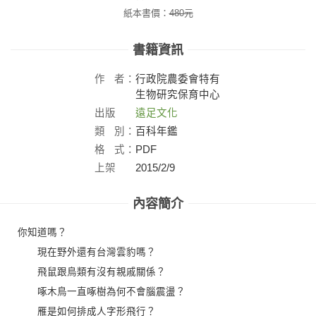
紙本書價：
480
元
書籍資訊
作
者：
行政院農委會特有
生物研究保育中心
出版
遠足文化
社：
類
別：
百科年鑑
格
式：
PDF
上架
2015/2/9
日：
內容簡介
你知道嗎？
現在野外還有台灣雲豹嗎？
飛鼠跟鳥類有沒有親戚關係？
啄木鳥一直啄樹為何不會腦震盪？
雁是如何排成人字形飛行？