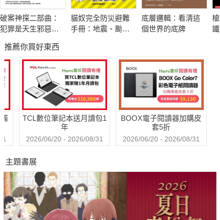
多的動、植物與昆蟲。對於和我們一同生活在這座寶島上的其他
破案神探二部曲：
貓奴完全防災避難
底層邏輯：看清這
槍
生物，你是否也曾有過上述那些疑問呢？
犯罪是天生邪惡還
手冊：地震、颱
個世界的底牌
鐵
是後天塑造？ FBI探
風、洪水來襲時，
運
推薦你買好東西
員側寫連續殺人魔
跟你的貓咪一起活
念
● 原來如此！220個生物疑問大解惑
下去！
《生物大學問：生物多樣性保育問答集》精選220個生活中
常見的生物及生態保育問題，詳細分門別類後，再由專家學者為
讀者一一解惑。
送觸
TCL數位筆記本送月讀包1
BOOX電子閱讀器加購皮
年
套5折
● 大特寫！一眼看穿大小生物特性
31
2026/06/20 - 2026/08/31
2026/06/20 - 2026/08/31
主題書展
書中規劃有搭配問答內容的生物小百科圖鑑，藉由物種特寫
照片、精細插畫及淺顯易懂的特徵說明，帶讀者深入認識台灣多
樣性的生物。