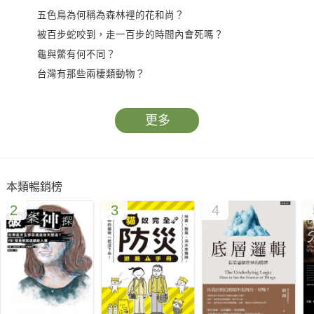
五色鳥為何稱為森林裡的花和尚？
被百步蛇咬到，走一百步的時間內會死嗎？
龜與鱉有何不同？
台灣有那些兩棲類動物？
台灣最小的水生植物是什麼？
樹木的年輪是如何形成的？
更多
含羞草為什麼一碰就會縮起來？
蝸牛需不需要換殼？
本類暢銷榜
７大類動物、５大類植物精采全介紹！
2
3
4
２２０篇好奇、有趣的生物問題和解答！
４５０種台灣特有或常見生物彩色圖鑑！
★ 【國際生物多樣性保育年】經典鉅獻 動植物奧妙大揭秘
台灣擁有多變的氣候與豐富的生態體系，從而孕育了種類繁