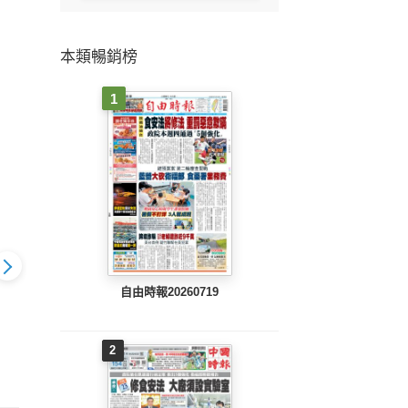
本類暢銷榜
1
自由時報20260719
中時
報(0507
中時旺到報(0430
中時旺到報(0423
2
E
B完整版)
EPUB完整版)
EPUB完整版)