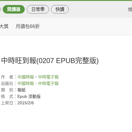
閱讀器
日常學
快讀
大獎
月讀包66折
)
中時旺到報(0207 EPUB完整版)
作
者：
中國時報
、
中時電子報
出版社：
中國時報、中時電子報
類
別：
報紙
格
式：
Epub 流動版
上架日：
2015/2/6