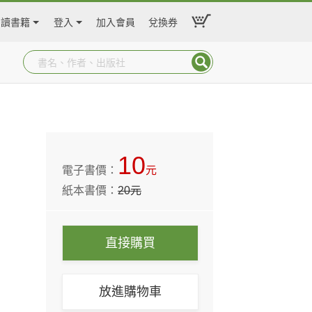
閱讀書籍
登入
加入會員
兌換券
10
電子書價：
元
紙本書價：
20
元
直接購買
放進購物車