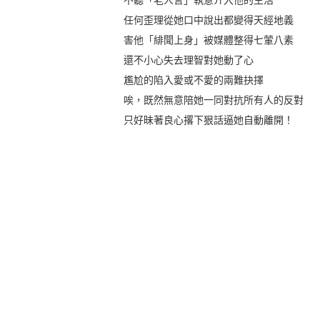
不聽「老人言」執意介入他的生活
任何歪理從她口中說出都變得天經地義
害他「緋聞上身」被媒體整得七葷八素
還不小心失去理智對她動了心
尷尬的陷入愛或不愛的兩難抉擇
唉，既然無意陪她一同對抗所有人的反對
只好昧著良心撂下狠話逼她自動離開！