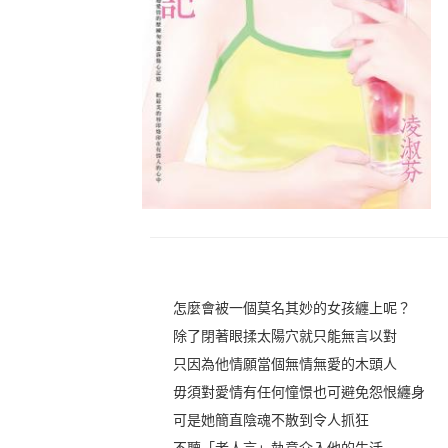
怎麼會被一個莫名其妙的女孩纏上呢？
除了閉著眼揉太陽穴就只能無言以對
只因為他情願當個無情無愛的木頭人
毋須對愛情有任何憧憬也可避免怨恨纏身
可是她簡直陰魂不散到令人抓狂