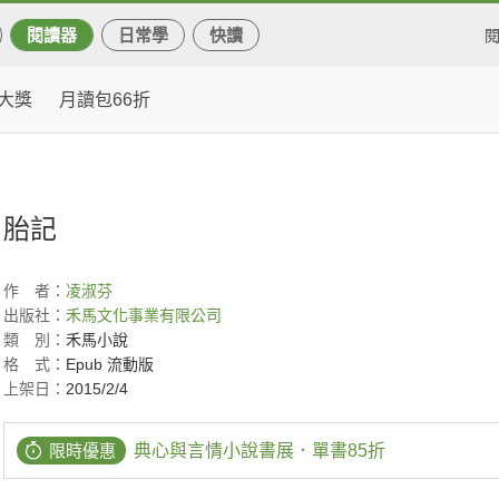
閱讀器
日常學
快讀
大獎
月讀包66折
胎記
作
者：
凌淑芬
出版社：
禾馬文化事業有限公司
類
別：
禾馬小說
格
式：
Epub 流動版
上架日：
2015/2/4
限時優惠
典心與言情小說書展．單書85折