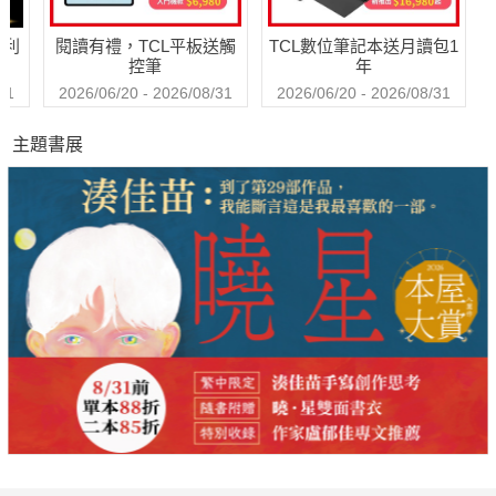
哈利
閱讀有禮，TCL平板送觸
TCL數位筆記本送月讀包1
控筆
年
31
2026/06/20 - 2026/08/31
2026/06/20 - 2026/08/31
主題書展