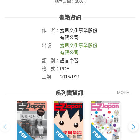
紙本書價：
180
元
書籍資訊
作
者：
捷思文化事業股份
有限公司
出版
捷思文化事業股份
社：
有限公司
類
別：
語言學習
格
式：
PDF
上架
2015/1/31
日：
系列書資訊
MORE