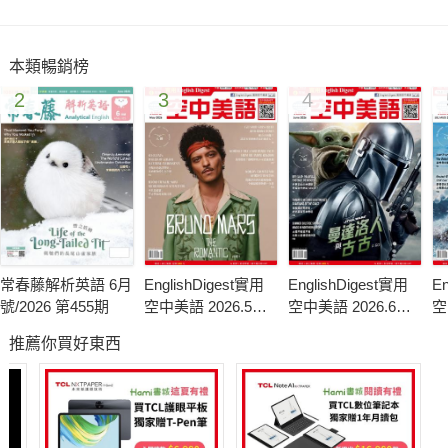
名畑先生：醜比頭有著「也許那裡也有」這種好像隨時就在身邊
的生物一樣的現實面，但也有虛構的一面，就像聖誕老人一樣啊
本類暢銷榜
~那種「到底存不存在？」的雀躍感，還有透過不同世代產生的
2
3
4
不同樂趣，我覺得很好呢！對於不可思議的事物抱持興趣，是全
世界都共通的吧……
（更詳盡內容請參閱EZ Japan 174期）
常春藤解析英語 6月
EnglishDigest實用
EnglishDigest實用
En
號/2026 第455期
空中美語 2026.5月
空中美語 2026.6月
空
號
號
月
推薦你買好東西