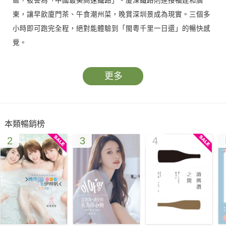
區，被譽為「中國最美高速鐵路」。廈深鐵路則連接福建和廣
東，讓早飲廈門茶、午食潮州菜，晚賞深圳景成為現實。三個多
小時即可跑完全程，絕對能體驗到「閩粵千里一日還」的暢快感
覺。
現在讓《福建動車遊》給你不一樣的福建旅遊方式!
更多
本類暢銷榜
2
3
4