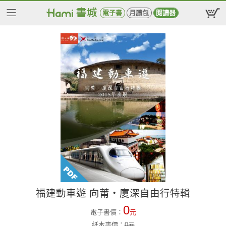
電子書
月讀包
閱讀器
福建動車遊 向莆‧廈深自由行特輯
0
電子書價：
元
紙本書價：
0
元