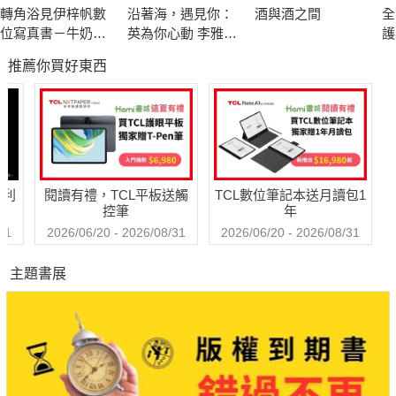
轉角浴見伊梓帆數
沿著海，遇見你：
酒與酒之間
全
位寫真書－牛奶裸
英為你心動 李雅英
護
湯版
1st台灣感性紙上電
基
推薦你買好東西
影系列 數位版
症
一
哈利
閱讀有禮，TCL平板送觸
TCL數位筆記本送月讀包1
控筆
年
31
2026/06/20 - 2026/08/31
2026/06/20 - 2026/08/31
主題書展