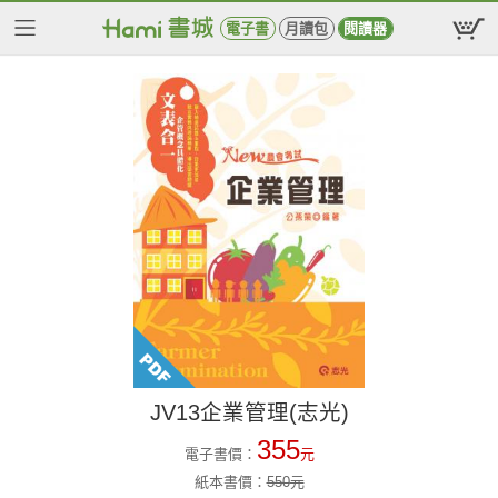
電子書
月讀包
閱讀器
JV13企業管理(志光)
355
電子書價：
元
紙本書價：
550
元