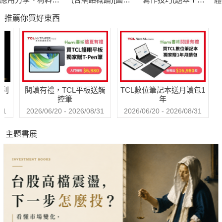
學)[國民營事業]
營事業]
答)
分
推薦你買好東西
哈利
閱讀有禮，TCL平板送觸
TCL數位筆記本送月讀包1
控筆
年
31
2026/06/20 - 2026/08/31
2026/06/20 - 2026/08/31
主題書展