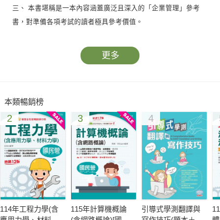
三、 本書堪稱是一本內容涵蓋廣泛且深入的「企業管理」參考
書，對準備各項考試的讀者極具參考價值。
更多
本類暢銷榜
2
3
4
114年工程力學(含
115年計算機概論
引導式學測翻譯與
1
應用力學、材料力
(含網路概論)[國民
寫作技巧(題本＋解
體