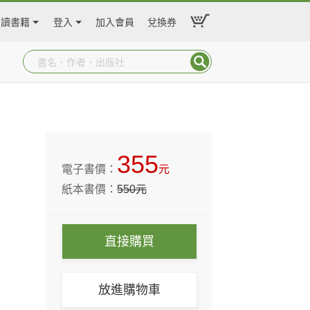
閱讀書籍
登入
加入會員
兌換券
355
電子書價：
元
紙本書價：
550
元
直接購買
放進購物車