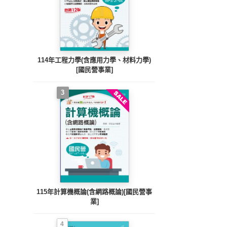
114年工程力學(含應用力學、材料力學)
[國民營事業]
3
115年計算機概論(含網路概論)[國民營事
業]
4