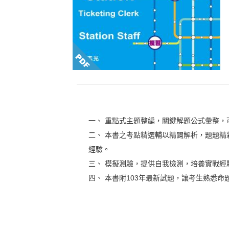
一、 重點式主題整編，關鍵解題公式彙整
二、 本書之考點精選輔以精闢解析，題題
經驗。
三、 模擬測驗，提供自我檢測，培養實戰
四、 本書附103年最新試題，讓考生熟悉