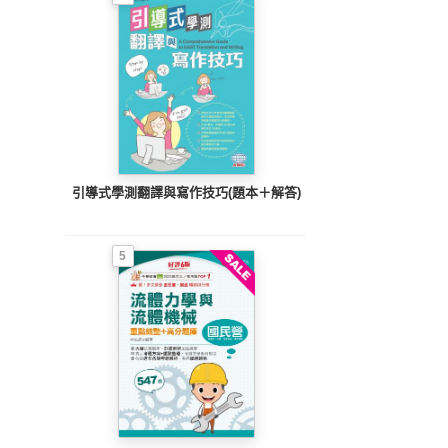
引導式學測翻譯與寫作技巧(題本＋解答)
5