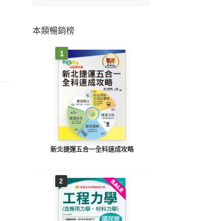
本類暢銷榜
1
新北捷運五合一全科速成攻略
2