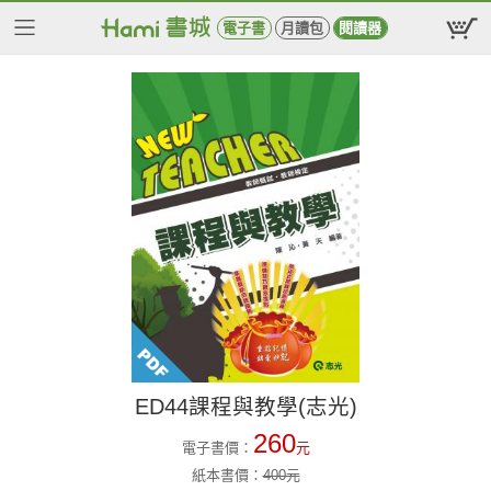
電子書
月讀包
閱讀器
ED44課程與教學(志光)
260
電子書價：
元
紙本書價：
400
元