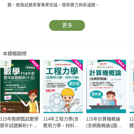
題，進階試題厚實專業知識、精熟實力與新議題。
更多
本類暢銷榜
2
3
4
115年教師甄試數學
114年工程力學(含
115年計算機概論
1
歷年試題解析(十
應用力學、材料力
(含網路概論)[國民
體
五)114年度[教師甄
學)[國民營事業]
營事業]
分