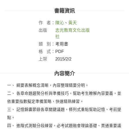
書籍資訊
作
者：
陳沁
、
黃天
出版
志光教育文化出版
社：
社
類
別：
考用書
格
式：
PDF
上架
2015/2/2
日：
內容簡介
一、 綱要表解概念清晰，內容整理精要分明。
二、 各章命題趨勢分析與準備技巧，幫助考生瞭解內容要義，並
依重要指數擬定準備策略，快速精熟練習。
三、 記憶錦囊節錄各章關鍵議題，條列式重點幫助記憶、考前提
點。
四、 進階式測驗分段練習，必考試題融會理論基礎、貫通重要議