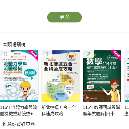
更多
本類暢銷榜
5
1
2
116年流體力學與流
新北捷運五合一全
115年教師甄試數學
1
體機械重點統整+高
科速成攻略
歷年試題解析(十
應
分題庫[國民營事業]
五)114年度[教師甄
學
推薦你買好東西
試]