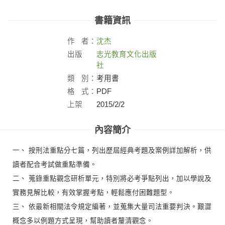
書籍資訊
作
者：
沈杰
出版
志光教育文化出版
社：
社
類
別：
考用書
格
式：
PDF
上架
2015/2/2
日：
內容簡介
一、 按刑法重點分七篇，列出歷屆經典考題及案例詳加解析，供
讀者配合考試做重點準備。
二、 蒐錄重點觀念研析單元，特別將必考爭點列出，加以學說及
實務見解比較，有效掌握考點，輕鬆應付困難題型。
三、 依最新相關法令規定編著，並蒐集大量司法重要判決。艱澀
概念多以例題方式呈現，幫助讀者釐清觀念。