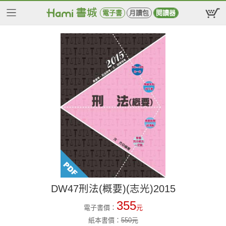
電子書
月讀包
閱讀器
DW47刑法(概要)(志光)2015
355
電子書價：
元
紙本書價：
550
元