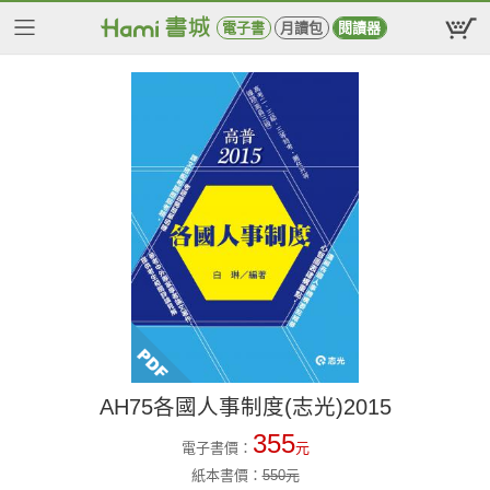
電子書
月讀包
閱讀器
AH75各國人事制度(志光)2015
355
電子書價：
元
紙本書價：
550
元