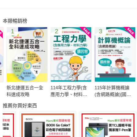
本類暢銷榜
1
2
3
新北捷運五合一全
114年工程力學(含
115年計算機概論
引
科速成攻略
應用力學、材料力
(含網路概論)[國民
寫
學)[國民營事業]
營事業]
答
推薦你買好東西