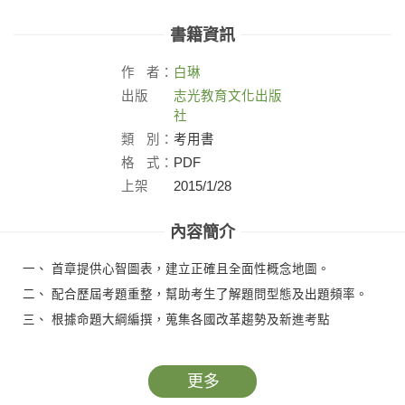
書籍資訊
作
者：
白琳
出版
志光教育文化出版
社：
社
類
別：
考用書
格
式：
PDF
上架
2015/1/28
日：
內容簡介
一、 首章提供心智圖表，建立正確且全面性概念地圖。
二、 配合歷屆考題重整，幫助考生了解題問型態及出題頻率。
三、 根據命題大綱編撰，蒐集各國改革趨勢及新進考點
更多