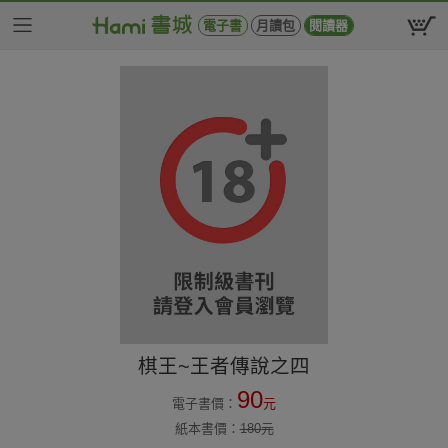
電子書
月讀包
閱讀器
棋王~王者傳說之四
90
電子書價：
元
紙本書價：
180
元