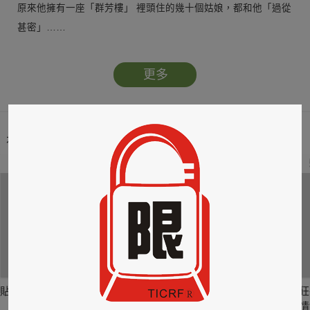
原來他擁有一座「群芳樓」 裡頭住的幾十個姑娘，都和他「過從
甚密」……
更多
本類暢銷榜
2
3
4
貼身剪裁II：如癮
貼心情婦～魅惑之
情竊竹心～魅惑之
狂
六
四
情