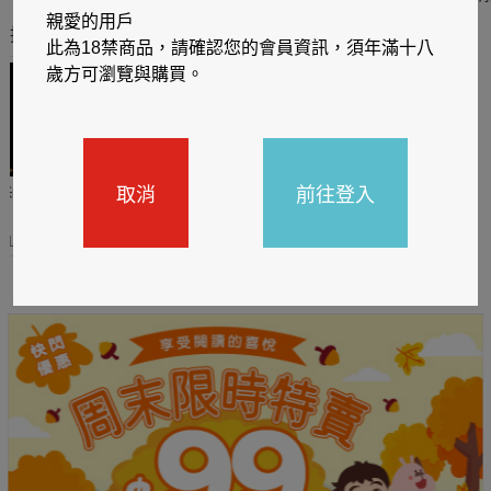
親愛的用戶
推薦你買好東西
此為18禁商品，請確認您的會員資訊，須年滿十八
歲方可瀏覽與購買。
取消
前往登入
哈利
閱讀有禮，TCL平板送觸
TCL數位筆記本送月讀包1
控筆
年
31
2026/06/20 - 2026/08/31
2026/06/20 - 2026/08/31
主題書展