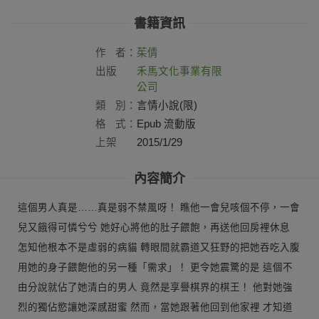
書籍資訊
作
者：
茱倩
出版
禾馬文化事業有限
社：
公司
類
別：
言情小說(限)
格
式：
Epub 流動版
上架
2015/1/29
日：
內容簡介
這個男人真是……真是弱不禁風呀！ 瞧他一會兒咳個不停，一會
兒又餓得可憐兮兮 她好心將他的肚子餵飽，再送他回房裡休息
怎知他根本不是虛弱的病貓 轉眼間就霸道又狂野的把她吞吃入腹
用她的身子餵飽他的另一種「需求」！ 更令她震驚的是 這個不
由分說就佔了她清白的男人 竟然是享譽棋界的棋王！ 他對她強
烈的獨佔慾讓她深感甜蜜 然而，當她跟著他回到他家裡 才知道