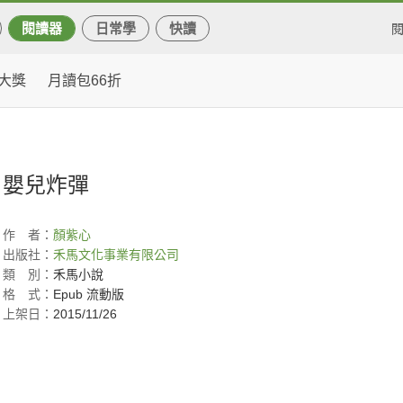
閱讀器
日常學
快讀
大獎
月讀包66折
嬰兒炸彈
作
者：
顏紫心
出版社：
禾馬文化事業有限公司
類
別：
禾馬小說
格
式：
Epub 流動版
上架日：
2015/11/26