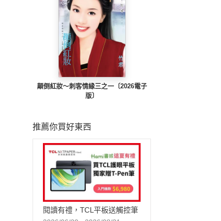
顛倒紅妝～刺客情緣三之一〔2026電子
版〕
推薦你買好東西
閱讀有禮，TCL平板送觸控筆