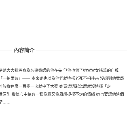
內容簡介
是她大大批評身為名建築師的他在先 但他也傷了她堂堂女諸葛的自尊
「一拍兩散」—— 本來她也以為他們就這樣老死不相往來 沒想到他竟然
才放縱這麼一百零一次就中了大獎 她買樂透彩怎麼就沒這樣「走
世原則 縱使心中總有一種像霧又像風般捉摸不定的情緒 她也要讓他這個
虧……