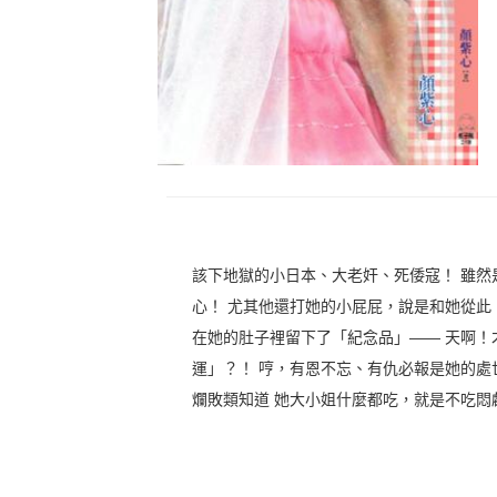
該下地獄的小日本、大老奸、死倭寇！ 雖然
心！ 尤其他還打她的小屁屁，說是和她從此
在她的肚子裡留下了「紀念品」—— 天啊！
運」？！ 哼，有恩不忘、有仇必報是她的處
爛敗類知道 她大小姐什麼都吃，就是不吃悶