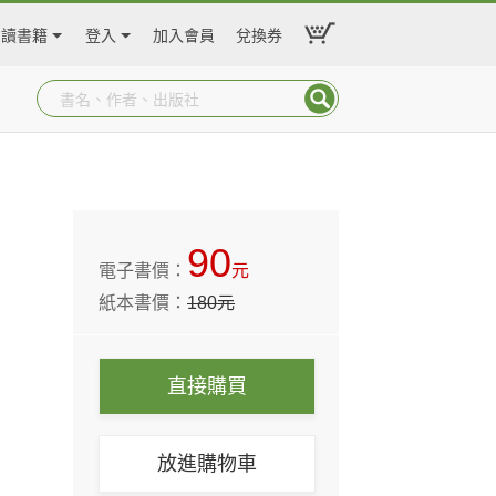
閱讀書籍
登入
加入會員
兌換券
90
電子書價：
元
紙本書價：
180
元
直接購買
放進購物車