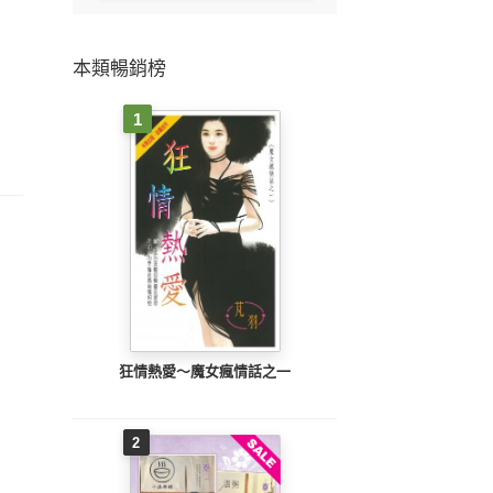
本類暢銷榜
1
狂情熱愛～魔女瘋情話之一
2