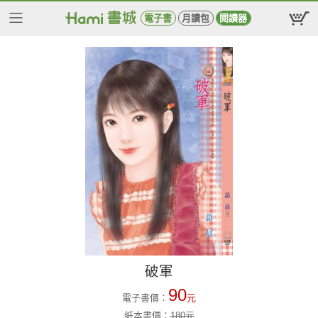
電子書
月讀包
閱讀器
破軍
90
電子書價：
元
紙本書價：
180
元