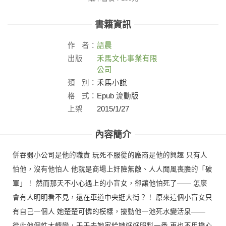
書籍資訊
作
者：
語晨
出版
禾馬文化事業有限
社：
公司
類
別：
禾馬小說
格
式：
Epub 流動版
上架
2015/1/27
日：
內容簡介
併吞弱小公司是他的職責 玩死不服從的廠商是他的興趣 只有人
怕他，沒有他怕人 他就是商場上奸險無敵、人人聞風喪膽的「破
軍」！ 然而那天不小心遇上的小盲女，卻讓他怕死了—— 怎麼
會有人明明看不見，還在車道中央逛大街？！ 原來這個小盲女只
有自己一個人 她楚楚可憐的模樣，擾動他一池死水變活泉——
從此他個性大轉彎，天天去她家給她好好照料一番 再也不用擔心