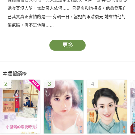
她寂寞沒人陪，無助沒人依偎…… 只是愈和她相處，他愈發現自
己其實真正害怕的是── 有朝一日，當她的眼睛復元 她會怕他的
傷疤臉，再不讓他陪……
更多
本類暢銷榜
2
3
4