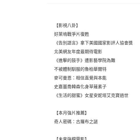
【影視八卦】
好萊塢戰爭片復甦
《告別語言》拿下美國國家影評人協會獎
北美網友年度最期待電影
《進擊的鼓手》遭影藝學院為難
不被體制馴服的魯柏華爾特
麥可曼恩：相信直覺與本能
史嘉蕾喬韓森化身草薙素子
《生活的甜蜜》女星安妮塔艾克寶過世
【本月強片推薦】
奇人密碼：古羅布之謎
【未來強檔電影】