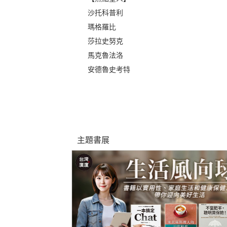
沙托科普利
瑪格羅比
莎拉史努克
馬克魯法洛
安德魯史考特
主題書展