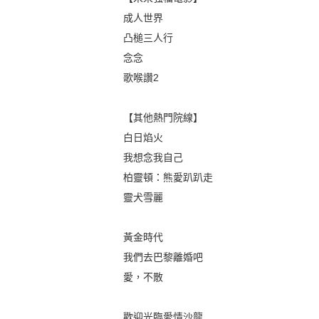
成人世界
凸槌三人行
念念
歌喉讚2
【其他熱門院線】
白日焰火
我想念我自己
柏靈頓：熊愛趴趴走
靈犬雪麗
黃金時代
我們去巴黎離婚吧
愛，不散
歡迎光臨愛情沙龍