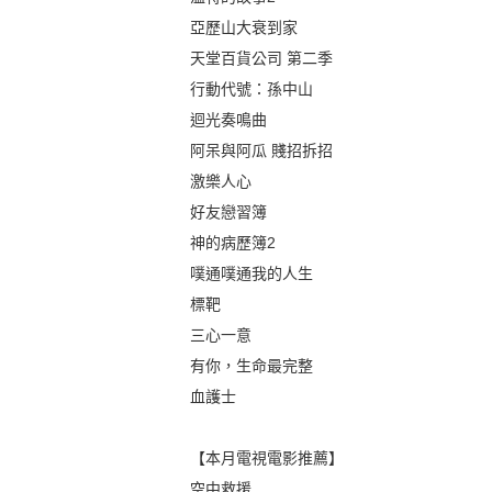
亞歷山大衰到家
天堂百貨公司 第二季
行動代號：孫中山
迴光奏鳴曲
阿呆與阿瓜 賤招拆招
激樂人心
好友戀習簿
神的病歷簿2
噗通噗通我的人生
標靶
三心一意
有你，生命最完整
血護士
【本月電視電影推薦】
空中救援