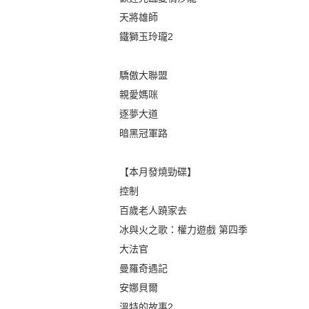
天將雄師
鐵獅玉玲瓏2
驕傲大聯盟
親愛媽咪
逐夢大道
暗黑冠軍路
【本月發燒勁碟】
控制
百歲老人蹺家去
冰與火之歌：權力遊戲 第四季
大法官
曼羅奇遇記
安娜貝爾
溫特的故事2