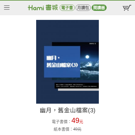
電子書
月讀包
閱讀器
幽月，舊金山檔案(3)
49
電子書價：
元
紙本書價：
49
元