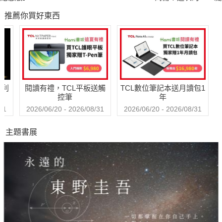
野圭吾很惡劣！瘋
推薦你買好東西
到極致的情慾與驚
悚！
哈利
閱讀有禮，TCL平板送觸
TCL數位筆記本送月讀包1
控筆
年
31
2026/06/20 - 2026/08/31
2026/06/20 - 2026/08/31
主題書展