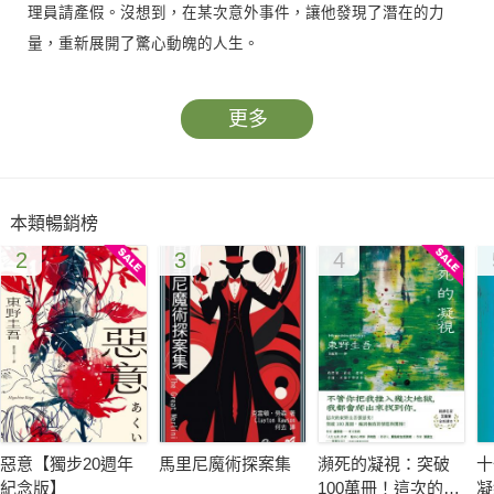
理員請產假。沒想到，在某次意外事件，讓他發現了潛在的力
量，重新展開了驚心動魄的人生。
更多
本類暢銷榜
2
3
4
惡意【獨步20週年
馬里尼魔術探案集
瀕死的凝視：突破
十
紀念版】
100萬冊！這次的東
凝