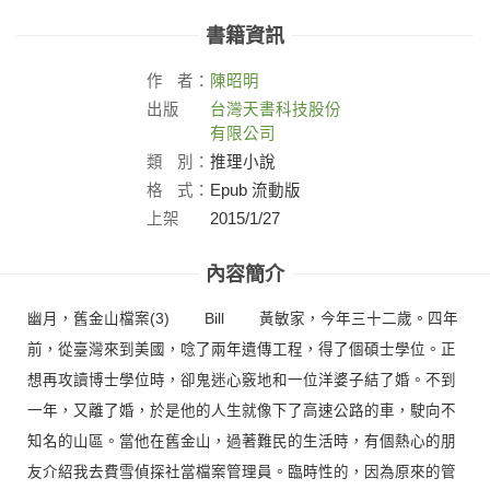
書籍資訊
作
者：
陳昭明
出版
台灣天書科技股份
社：
有限公司
類
別：
推理小說
格
式：
Epub 流動版
上架
2015/1/27
日：
內容簡介
幽月，舊金山檔案(3) Bill 黃敏家，今年三十二歲。四年
前，從臺灣來到美國，唸了兩年遺傳工程，得了個碩士學位。正
想再攻讀博士學位時，卻鬼迷心竅地和一位洋婆子結了婚。不到
一年，又離了婚，於是他的人生就像下了高速公路的車，駛向不
知名的山區。當他在舊金山，過著難民的生活時，有個熱心的朋
友介紹我去費雪偵探社當檔案管理員。臨時性的，因為原來的管