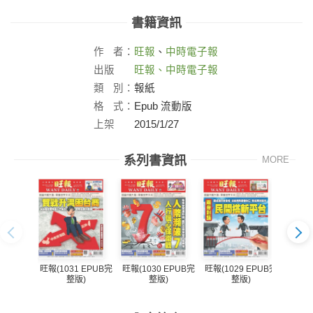
書籍資訊
作
者：
旺報
、
中時電子報
出版
旺報、中時電子報
社：
類
別：
報紙
格
式：
Epub 流動版
上架
2015/1/27
日：
系列書資訊
MORE
旺報(1031 EPUB完
旺報(1030 EPUB完
旺報(1029 EPUB完
旺報(1
整版)
整版)
整版)