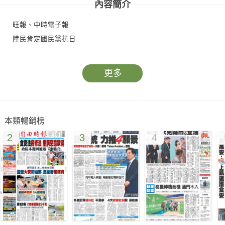
內容簡介
旺報、中時電子報
陸民肯定國民黨抗日
更多
本類暢銷榜
2
3
4