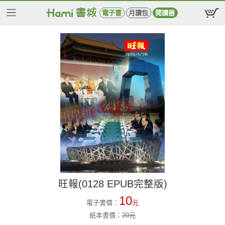
電子書
月讀包
閱讀器
旺報(0128 EPUB完整版)
10
電子書價：
元
紙本書價：
20
元