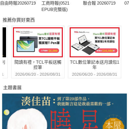
自由時報20260719
工商時報(0521
聯合報 20260719
0
EPUB完整版)
推薦你買好東西
哈利
閱讀有禮，TCL平板送觸
TCL數位筆記本送月讀包1
控筆
年
31
2026/06/20 - 2026/08/31
2026/06/20 - 2026/08/31
主題書展